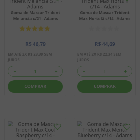
8
º
biscoito
Goma de Mascar Trident
Goma de Mascar Trident
Melancia c/21 - Adams
Max Hortelã c/14 - Adams
9
º
doce leite
10
º
pipoca
R$
46
,
79
R$
44
,
69
EM ATÉ
2
X
R$
23
,
39
SEM
EM ATÉ
2
X
R$
22
,
34
SEM
JUROS
JUROS
－
＋
－
＋
COMPRAR
COMPRAR