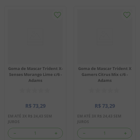
Goma de Mascar Trident X-
Goma de Mascar Trident X
Senses Morango Lime c/6 -
Gamers Citrus Mix c/6 -
Adams
Adams
R$
73
,
29
R$
73
,
29
EM ATÉ
3
X
R$
24
,
43
SEM
EM ATÉ
3
X
R$
24
,
43
SEM
JUROS
JUROS
－
＋
－
＋