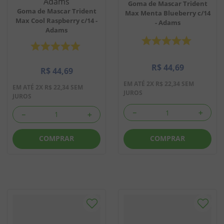
Goma de Mascar Trident
Goma de Mascar Trident
Max Menta Blueberry c/14
Max Cool Raspberry c/14 -
- Adams
Adams
R$
44
,
69
R$
44
,
69
EM ATÉ
2
X
R$
22
,
34
SEM
EM ATÉ
2
X
R$
22
,
34
SEM
JUROS
JUROS
－
＋
－
＋
COMPRAR
COMPRAR