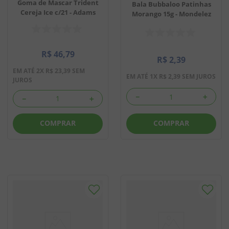
Goma de Mascar Trident
Bala Bubbaloo Patinhas
Cereja Ice c/21 - Adams
Morango 15g - Mondelez
R$
46
,
79
R$
2
,
39
EM ATÉ
2
X
R$
23
,
39
SEM
EM ATÉ
1
X
R$
2
,
39
SEM JUROS
JUROS
－
＋
－
＋
COMPRAR
COMPRAR