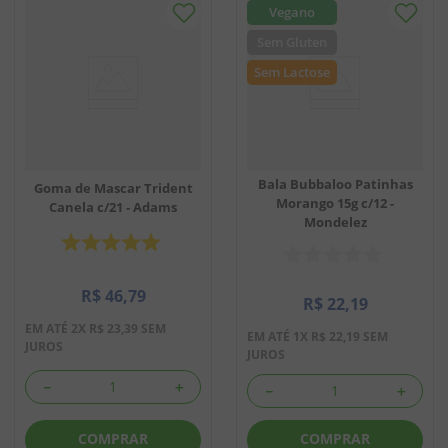
Bala Bubbaloo Patinhas
Goma de Mascar Trident
Morango 15g c/12 -
Canela c/21 - Adams
Mondelez
R$
46
,
79
R$
22
,
19
EM ATÉ
2
X
R$
23
,
39
SEM
EM ATÉ
1
X
R$
22
,
19
SEM
JUROS
JUROS
－
＋
－
＋
COMPRAR
COMPRAR