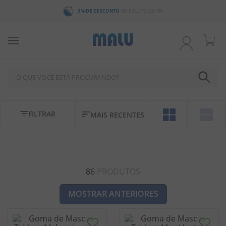
3% DE DESCONTO
NO BOLETO OU PIX
O QUE VOCÊ ESTÁ PROCURANDO?
TERMOS MAIS BUSCADOS
FILTRAR
MAIS RECENTES
1
º
chocolate
2
º
bala
3
º
pirulito
86
PRODUTOS
4
º
férias 2026
5
º
amendoim
MOSTRAR ANTERIORES
6
º
salgadinho
7
º
chiclete