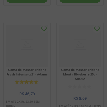
Goma de Mascar Trident
Goma de Mascar Trident
Menta Blueberry 25g -
Fresh Intense c/21 - Adams
Adams
R$
46
,
79
R$
8
,
09
EM ATÉ
2
X
R$
23
,
39
SEM
JUROS
EM ATÉ
1
X
R$
8
,
09
SEM JUROS