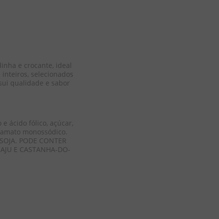
nha e crocante, ideal 
inteiros, selecionados 
ui qualidade e sabor 
e ácido fólico, açúcar, 
utamato monossódico. 
SOJA. PODE CONTER 
CAJU E CASTANHA-DO-