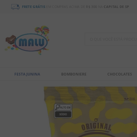
FRETE GRÁTIS
EM COMPRAS ACIMA DE
R$ 300
NA
CAPITAL DE SP
O QUE VOCÊ ESTÁ PR
TERMOS MAIS BUSCADOS
1
º
chocolate
FESTA JUNINA
BOMBONIERE
CHOCOLATES
2
º
bala
3
º
pirulito
4
º
férias 2026
5
º
amendoim
6
º
salgadinho
7
º
biscoito