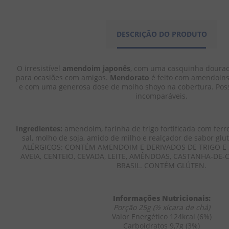
DESCRIÇÃO DO PRODUTO
O irresistível 
amendoim japonês
, com uma casquinha douradi
para ocasiões com amigos. 
Mendorato
 é feito com amendoins 
e com uma generosa dose de molho shoyo na cobertura. Poss
incomparáveis.
Ingredientes:
 amendoim, farinha de trigo fortificada com ferro 
sal, molho de soja, amido de milho e realçador de sabor gl
ALÉRGICOS: CONTÉM AMENDOIM E DERIVADOS DE TRIGO E 
AVEIA, CENTEIO, CEVADA, LEITE, AMÊNDOAS, CASTANHA-DE-
BRASIL. CONTÉM GLÚTEN.
Informações Nutricionais:
Porção 25g (½ xícara de chá)
Valor Energético 124kcal (6%)
Carboidratos 9,7g (3%)