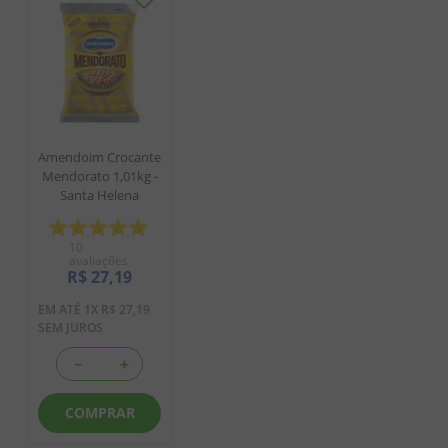
Amendoim Crocante
Mendorato 1,01kg -
Santa Helena
10
avaliações
R$
27
,
19
EM ATÉ
1
X
R$
27
,
19
SEM JUROS
－
＋
COMPRAR