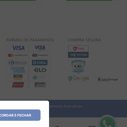
FORMAS DE PAGAMENTO
COMPRA SEGURA
 imagens dos produtos são meramente ilustrativas.
vio.
ORDAR E FECHAR