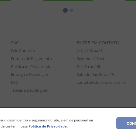
SAC
ENTRE EM CONTATO
Fale Conosco
(11) 2206-4435
Formas de Pagamento
Segunda à Sexta
Política de Privacidade
Das 8h às 18h
Entrega e Devolução
Sábado das 8h às 17h
FAQ
contato@docemalu.com.br
Trocas e Devoluções
amente para compras efetuadas no site, podendo diferir da loja física. As
os os preços e condições comerciais estão sujeitos a alteração sem aviso pré
r o desempenho e segurança do site, além de personalizar
CONC
de conferir nossa
Política de Privacidade.