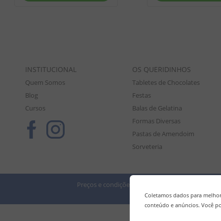
INSTITUCIONAL
OS QUERIDINHOS
Quem Somos
Tabletes de Chocolates
Blog
Festas
Cursos
Balas de Gelatina
Formas Diversas
Pastas de Amendoim
Sorveteria
Preços e condições de pagamento válidos exclusiv
Tod
Coletamos dados para melhora
conteúdo e anúncios. Você po