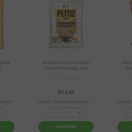
pecial
Amendoim Crocante Sabor
Amend
i
Natural Pettiz 120g - Dori
Pic
R$
6
,
09
 JUROS
EM ATÉ
1
X
R$
6
,
09
SEM JUROS
EM ATÉ
＋
－
＋
COMPRAR