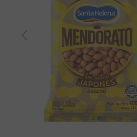
8
º
chiclete
9
º
doce leite
10
º
pipoca