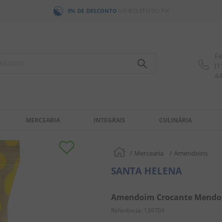
3% DE DESCONTO
NO BOLETO OU PIX
Fa
OCURANDO?
(1
4
MERCEARIA
INTEGRAIS
CULINÁRIA
Mercearia
Amendoins
SANTA HELENA
Amendoim Crocante Mendora
Referência
:
139709