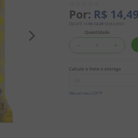
R$
14
,
4
EM ATÉ
1
X
R$
14
,
49
SEM JUROS
Quantidade
－
＋
Não sei meu CEP