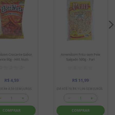
oim Crocante Sabor
Amendoim Frito sem Pele
ante 90g - Hitt Nuts
Salgado 500g - Pari
R$
4
,
59
R$
11
,
99
1
X
R$
4
,
59
SEM JUROS
EM ATÉ
1
X
R$
11
,
99
SEM JUROS
－
＋
－
＋
COMPRAR
COMPRAR