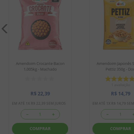
Amendoim Crocante Bacon
Amendoim Japonês S
1,005kg - Machado
Pettiz 350g - Dor
1
avaliação
R$
22
,
39
R$
14
,
79
EM ATÉ
1
X
R$
22
,
39
SEM JUROS
EM ATÉ
1
X
R$
14
,
79
SEM
－
＋
－
COMPRAR
COMPRAR