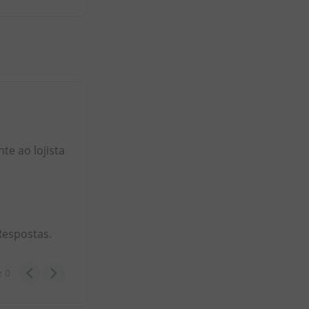
e ao lojista
Respostas.
e
0