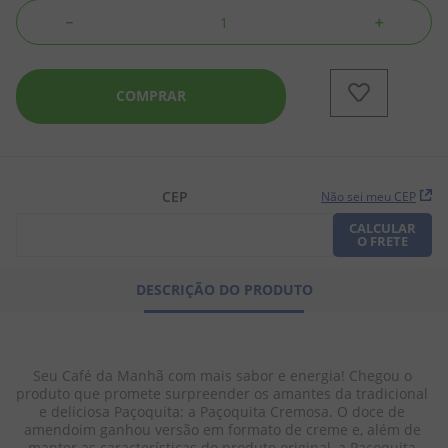
－
＋
8
º
chiclete
9
º
doce leite
COMPRAR
10
º
pipoca
CEP
Não sei meu CEP
CALCULAR
O FRETE
DESCRIÇÃO DO PRODUTO
Seu Café da Manhã com mais sabor e energia! Chegou o 
produto que promete surpreender os amantes da tradicional 
e deliciosa Paçoquita: a Paçoquita Cremosa. O doce de 
amendoim ganhou versão em formato de creme e, além de 
manter as características do produto original, a Paçoquita 