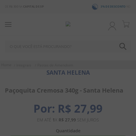
3% DE DESCONTO
NO BOLETO OU PIX
O QUE VOCÊ ESTÁ PROCURANDO?
TERMOS MAIS BUSCADOS
Integrais
Pastas de Amendoim
SANTA HELENA
1
º
chocolate
2
º
bala
Paçoquita Cremosa 340g - Santa Helena
3
º
pirulito
4
º
férias 2026
R$
27
,
99
5
º
amendoim
EM ATÉ
1
X
R$
27
,
99
SEM JUROS
6
º
salgadinho
Quantidade
7
º
biscoito