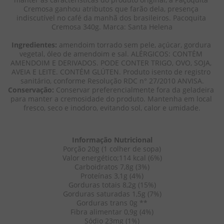
Cremosa ganhou atributos que farão dela, presença 
indiscutível no café da manhã dos brasileiros. Pacoquita 
Cremosa 340g. Marca: Santa Helena
Ingredientes: 
amendoim torrado sem pele, açúcar, gordura 
vegetal, óleo de amendoim e sal. ALÉRGICOS: CONTÉM 
AMENDOIM E DERIVADOS. PODE CONTER TRIGO, OVO, SOJA, 
AVEIA E LEITE. CONTÉM GLÚTEN. Produto isento de registro 
sanitário, conforme Resolução RDC n° 27/2010 ANVISA.
Conservação: 
Conservar preferencialmente fora da geladeira 
para manter a cremosidade do produto. Mantenha em local 
fresco, seco e inodoro, evitando sol, calor e umidade.
Informação Nutricional
Porção 20g (1 colher de sopa)
Valor energético;114 kcal (6%)
Carboidratos 7,8g (3%)
Proteínas 3,1g (4%)
Gorduras totais 8,2g (15%)
Gorduras saturadas 1,5g (7%)
Gorduras trans 0g **
Fibra alimentar 0,9g (4%)
Sódio 23mg (1%)