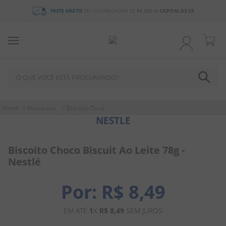
FRETE GRÁTIS
EM COMPRAS ACIMA DE
R$ 300
NA
CAPITAL DE SP
O QUE VOCÊ ESTÁ PROCURANDO?
TERMOS MAIS BUSCADOS
Mercearia
Biscoito Doce
NESTLE
1
º
chocolate
2
º
bala
Biscoito Choco Biscuit Ao Leite 78g -
3
º
pirulito
Nestlé
4
º
férias 2026
R$
8
,
49
5
º
amendoim
6
º
salgadinho
EM ATÉ
1
X
R$
8
,
49
SEM JUROS
7
º
chiclete