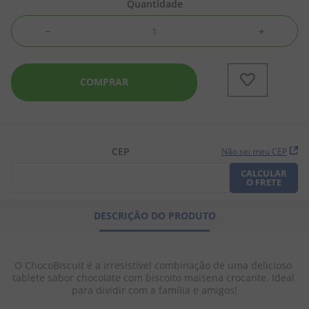
Quantidade
8
º
biscoito
－
＋
9
º
doce leite
10
º
pipoca
COMPRAR
CEP
Não sei meu CEP
CALCULAR
O FRETE
DESCRIÇÃO DO PRODUTO
O ChocoBiscuit é a irresistível combinação de uma delicioso 
tablete sabor chocolate com biscoito maisena crocante. Ideal 
para dividir com a família e amigos!