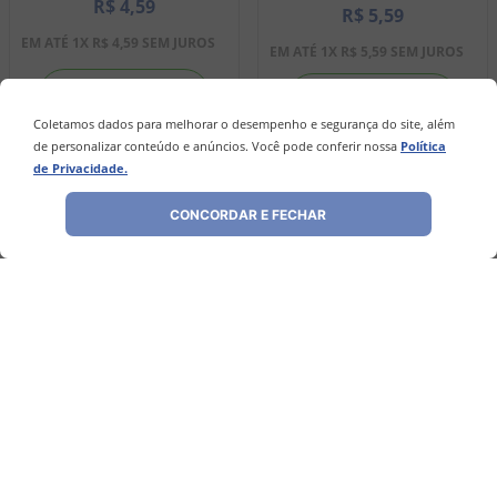
R$
4
,
59
R$
5
,
59
EM ATÉ
1
X
R$
4
,
59
SEM JUROS
EM ATÉ
1
X
R$
5
,
59
SEM JUROS
－
＋
－
＋
Coletamos dados para melhorar o desempenho e segurança do site, além
de personalizar conteúdo e anúncios. Você pode conferir nossa
Política
de Privacidade.
COMPRAR
COMPRAR
CONCORDAR E FECHAR
Avaliações
Ainda não foram feitas avaliações para este
produto, o que acha de deixar uma?
ESCREVER AVALIAÇÃO