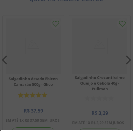
Salgadinho Crocantíssimo
Salgadinho Assado Ebicen
Queijo e Cebola 40g -
Camarão 500g - Glico
Pullman
R$
37
,
59
R$
3
,
29
EM ATÉ
1
X
R$
37
,
59
SEM JUROS
EM ATÉ
1
X
R$
3
,
29
SEM JUROS