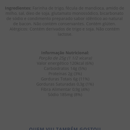
Ingredientes:
 Farinha de trigo, fécula de mandioca, amido de 
milho, sal, óleo de soja, glutamato monossódico, bicarbonato 
de sódio e condimento preparado sabor idêntico ao natural 
de bacon. Não contém conservantes. Contém glúten. 
Alérgicos: Contém derivados de trigo e soja. Não contém 
lactose.
Informação Nutricional:
Porção de 25g (1 1/2 xícara)
Valor energético 120kcal (6%)
Carboidratos 14g (5%)
Proteínas 2g (3%)
Gorduras Totais 6g (11%)
Gorduras Saturadas 0,3g (1%)
Fibra Alimentar 0,9g (4%)
Sódio 185mg (8%)
QUEM VIU TAMBÉM GOSTOU