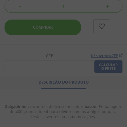
－
＋
8
º
chiclete
9
º
doce leite
COMPRAR
10
º
pipoca
CEP
Não sei meu CEP
CALCULAR
O FRETE
DESCRIÇÃO DO PRODUTO
Salgadinho
 crocante e delicioso no sabor 
bacon
. Embalagem 
de 400 gramas ideal para dividir com os amigos ou para 
festas, eventos ou comemorações.