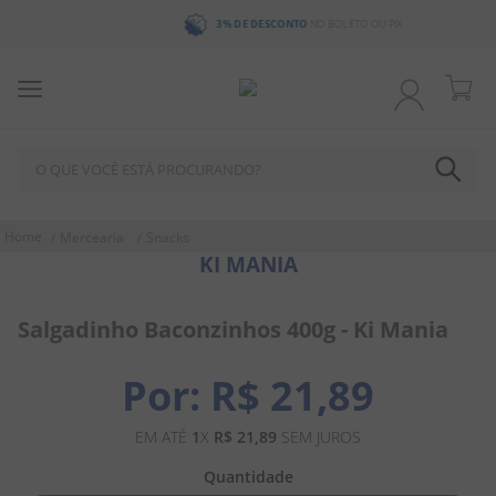
3% DE DESCONTO
NO BOLETO OU PIX
O QUE VOCÊ ESTÁ PROCURANDO?
TERMOS MAIS BUSCADOS
Mercearia
Snacks
KI MANIA
1
º
chocolate
2
º
bala
Salgadinho Baconzinhos 400g - Ki Mania
3
º
pirulito
4
º
férias 2026
R$
21
,
89
5
º
amendoim
EM ATÉ
1
X
R$
21
,
89
SEM JUROS
6
º
salgadinho
Quantidade
7
º
biscoito