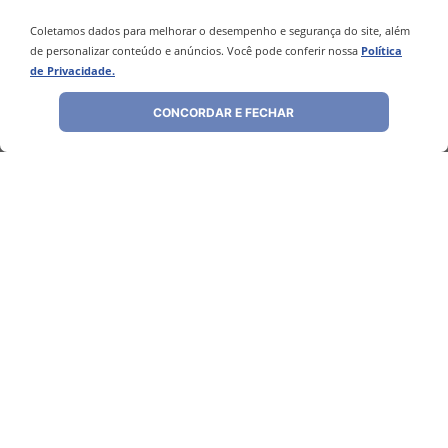
－
＋
－
＋
Coletamos dados para melhorar o desempenho e segurança do site, além
de personalizar conteúdo e anúncios. Você pode conferir nossa
Política
de Privacidade.
COMPRAR
COMPRAR
CONCORDAR E FECHAR
Avaliações
Ainda não foram feitas avaliações para este
produto, o que acha de deixar uma?
ESCREVER AVALIAÇÃO