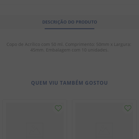
8
º
doce leite
9
º
biscoito
DESCRIÇÃO DO PRODUTO
10
º
bala goma
Copo de Acrílico com 50 ml. Comprimento: 50mm x Largura: 
45mm. Embalagem com 10 unidades.
QUEM VIU TAMBÉM GOSTOU