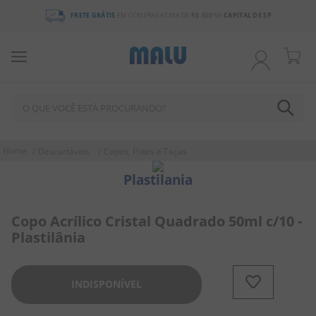
FRETE GRÁTIS
EM COMPRAS ACIMA DE
R$ 300
NA
CAPITAL DE SP
O QUE VOCÊ ESTÁ PROCURANDO?
TERMOS MAIS BUSCADOS
Descartáveis
Copos, Potes e Taças
1
º
chocolate
Plastilania
2
º
bala
3
º
pirulito
Copo Acrílico Cristal Quadrado 50ml c/10 -
Plastilânia
4
º
férias 2026
5
º
amendoim
INDISPONÍVEL
6
º
salgadinho
7
º
chiclete