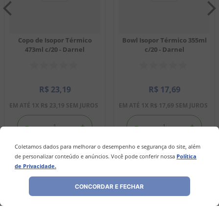
Copo de Isopor Térmico
Bowl Isopor Térmico 355ml
473ml c/20 - Darnel
c/20 - Darnel
R$
23
,
19
R$
17
,
69
EM ATÉ
1
X
R$
23
,
19
SEM JUROS
EM ATÉ
1
X
R$
17
,
69
SEM JUROS
－
＋
－
＋
Coletamos dados para melhorar o desempenho e segurança do site, além
de personalizar conteúdo e anúncios. Você pode conferir nossa
Política
COMPRAR
COMPRAR
de Privacidade.
CONCORDAR E FECHAR
Avaliações