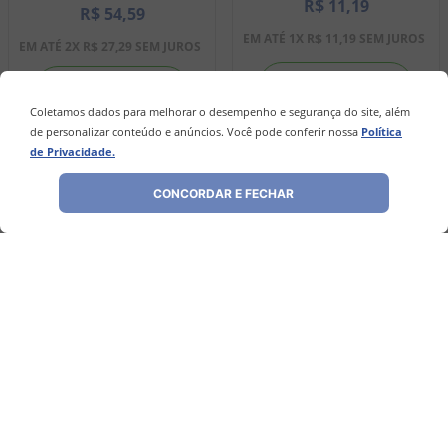
R$
11
,
19
R$
54
,
59
EM ATÉ
1
X
R$
11
,
19
SEM JUROS
EM ATÉ
2
X
R$
27
,
29
SEM JUROS
－
＋
－
＋
Coletamos dados para melhorar o desempenho e segurança do site, além
de personalizar conteúdo e anúncios. Você pode conferir nossa
Política
de Privacidade.
COMPRAR
COMPRAR
CONCORDAR E FECHAR
Avaliações
Ainda não foram feitas avaliações para este
produto, o que acha de deixar uma?
ESCREVER AVALIAÇÃO