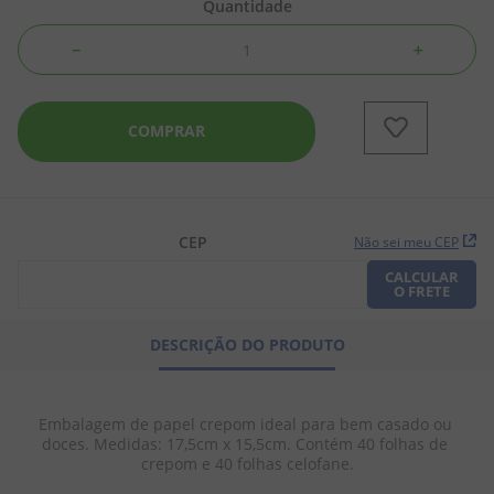
Quantidade
8
º
doce leite
－
＋
9
º
biscoito
10
º
bala goma
COMPRAR
CEP
Não sei meu CEP
CALCULAR
O FRETE
DESCRIÇÃO DO PRODUTO
Embalagem de papel crepom ideal para bem casado ou 
doces. Medidas: 17,5cm x 15,5cm. Contém 40 folhas de 
crepom e 40 folhas celofane.