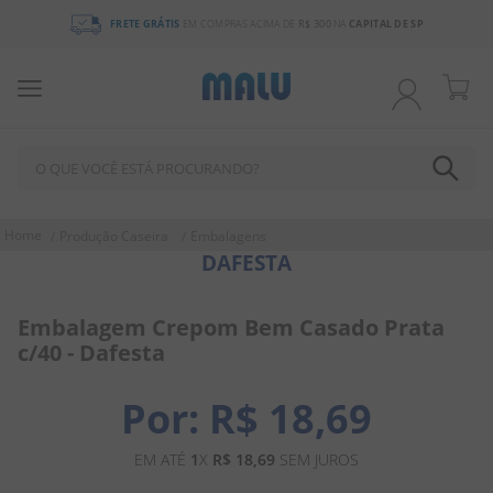
FRETE GRÁTIS
EM COMPRAS ACIMA DE
R$ 300
NA
CAPITAL DE SP
O QUE VOCÊ ESTÁ PROCURANDO?
TERMOS MAIS BUSCADOS
Produção Caseira
Embalagens
DAFESTA
1
º
chocolate
2
º
bala
Embalagem Crepom Bem Casado Prata
3
º
pirulito
c/40 - Dafesta
4
º
férias 2026
R$
18
,
69
5
º
amendoim
6
º
salgadinho
EM ATÉ
1
X
R$
18
,
69
SEM JUROS
7
º
chiclete