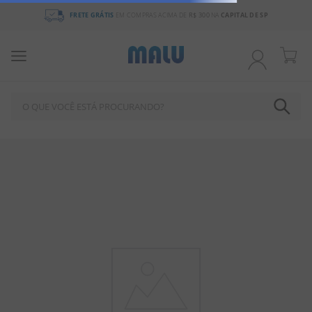
FRETE GRÁTIS
EM COMPRAS ACIMA DE
R$ 300
NA
CAPITAL DE SP
O QUE VOCÊ ESTÁ PROCURANDO?
TERMOS MAIS BUSCADOS
1
º
BALA
2
º
CHOCOLATE
3
º
PIRULITO
4
º
FÉRIAS 2026