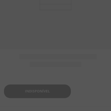
5
º
AMENDOIM
6
º
CHICLETE
7
º
SALGADINHO
8
º
PIPOCA
9
º
BISCOITO
10
º
KIT JUNINA
INDISPONÍVEL