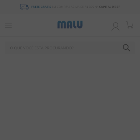
FRETE GRÁTIS
EM COMPRAS ACIMA DE
R$ 300
NA
CAPITAL DE SP
O QUE VOCÊ ESTÁ PROCURANDO?
TERMOS MAIS BUSCADOS
1
º
chocolate
2
º
bala
3
º
pirulito
4
º
férias 2026
5
º
amendoim
6
º
salgadinho
7
º
biscoito