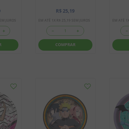
9
R$
25
,
19
EM JUROS
EM ATÉ
1
X
R$
25
,
19
SEM JUROS
EM ATÉ
1
＋
－
＋
－
R
COMPRAR