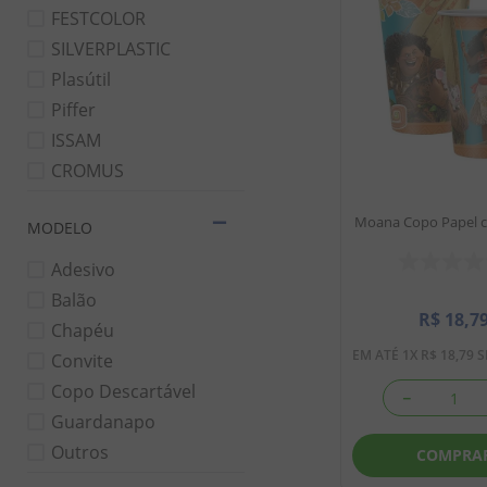
8
º
chiclete
FESTCOLOR
9
º
doce leite
SILVERPLASTIC
Plasútil
10
º
pipoca
Piffer
ISSAM
CROMUS
POPPER
Moana Copo Papel c/
MODELO
KLF FESTAS
Kidart
Adesivo
Balão
R$
18
,
7
Chapéu
EM ATÉ
1
X
R$
18
,
79
S
Convite
Copo Descartável
－
Guardanapo
Outros
COMPRA
Painel para Decoração