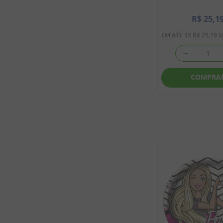
R$
25
,
1
EM ATÉ
1
X
R$
25
,
19
S
－
COMPRA