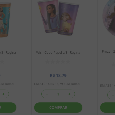
Frozen 2
8 - Regina
Wish Copo Papel c/8 - Regina
9
R$
18
,
79
EM JUROS
EM ATÉ
1
X
R$
18
,
79
SEM JUROS
EM ATÉ
1
＋
－
＋
－
R
COMPRAR