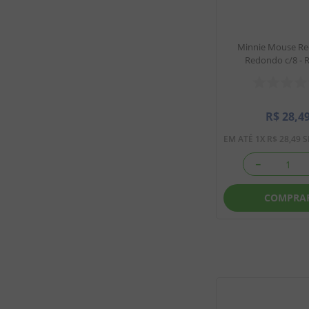
Minnie Mouse Re
Redondo c/8 - 
R$
28
,
4
EM ATÉ
1
X
R$
28
,
49
S
－
COMPRA