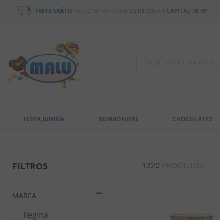
FRETE GRÁTIS
EM COMPRAS ACIMA DE
R$ 300
NA
CAPITAL DE SP
O QUE VOCÊ ESTÁ PR
TERMOS MAIS BUSCADOS
1
º
chocolate
FESTA JUNINA
BOMBONIERE
CHOCOLATES
2
º
bala
3
º
pirulito
4
º
férias 2026
FILTROS
1220
PRODUTOS
5
º
amendoim
6
º
salgadinho
MARCA
7
º
biscoito
Regina