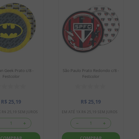
n Geek Prato c/8 -
São Paulo Prato Redondo c/8 -
Festcolor
Festcolor
R$
25
,
19
R$
25
,
19
X
R$
25
,
19
SEM JUROS
EM ATÉ
1
X
R$
25
,
19
SEM JUROS
＋
－
＋
COMPRAR
COMPRAR