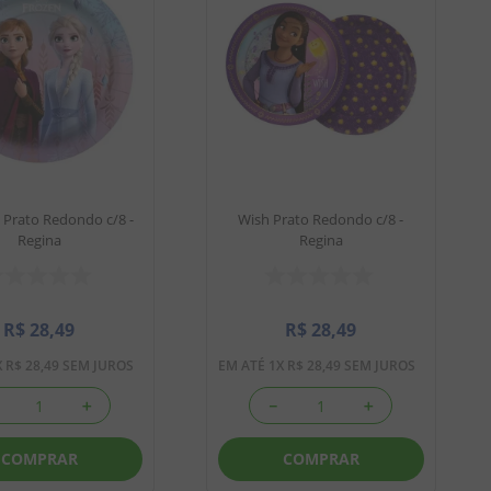
 Prato Redondo c/8 -
Wish Prato Redondo c/8 -
Regina
Regina
R$
28
,
49
R$
28
,
49
X
R$
28
,
49
SEM JUROS
EM ATÉ
1
X
R$
28
,
49
SEM JUROS
＋
－
＋
COMPRAR
COMPRAR