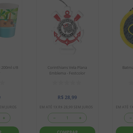
 200ml c/8
Corinthians Vela Plana
Batma
r
Emblema - Festcolor
9
R$
28
,
99
EM JUROS
EM ATÉ
1
X
R$
28
,
99
SEM JUROS
EM ATÉ
1
＋
－
＋
－
R
COMPRAR