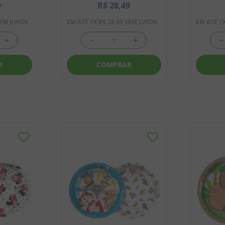
9
R$
28
,
49
EM JUROS
EM ATÉ
1
X
R$
28
,
49
SEM JUROS
EM ATÉ
1
＋
－
＋
－
R
COMPRAR