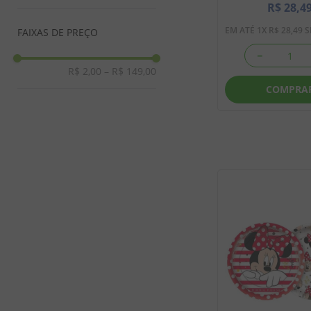
R$
28
,
4
EM ATÉ
1
X
R$
28
,
49
S
FAIXAS DE PREÇO
－
R$ 2,00
–
R$ 149,00
COMPRA