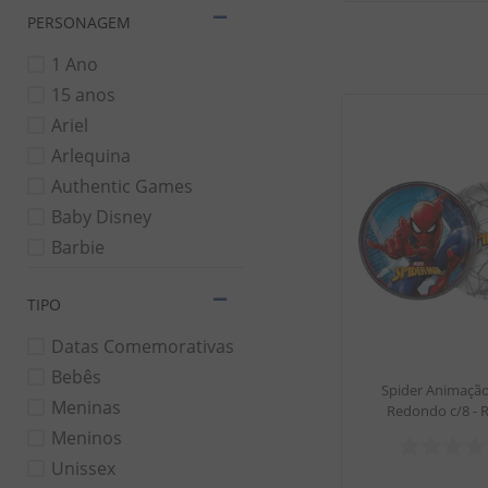
PERSONAGEM
Porta Forminha
Prato Descartável
1 Ano
15 anos
Ariel
Arlequina
Authentic Games
Baby Disney
Barbie
Batman
TIPO
Bela e a Fera
Boneca LOL
Datas Comemorativas
Bebês
Spider Animação
Meninas
Redondo c/8 - 
Meninos
Unissex