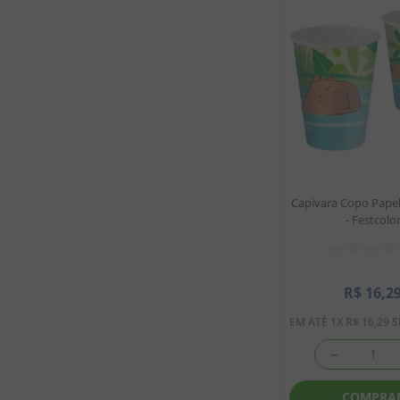
Capivara Copo Papel
- Festcolo
R$
16
,
2
EM ATÉ
1
X
R$
16
,
29
S
－
COMPRA