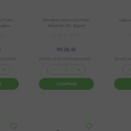
d Prato
Patrulha Canina Core Prato
Capiva
Regina
Redondo c/8 - Regina
9
R$
28
,
49
EM JUROS
EM ATÉ
1
X
R$
28
,
49
SEM JUROS
EM ATÉ
1
＋
－
＋
－
R
COMPRAR