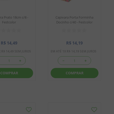
ra Prato 18cm c/8 -
Capivara Porta Forminha
Festcolor
Docinho c/40 - Festcolor
R$
14
,
49
R$
14
,
19
X
R$
14
,
49
SEM JUROS
EM ATÉ
1
X
R$
14
,
19
SEM JUROS
＋
－
＋
COMPRAR
COMPRAR