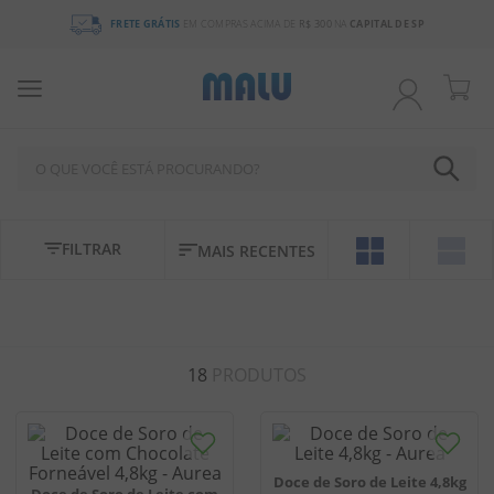
FRETE GRÁTIS
EM COMPRAS ACIMA DE
R$ 300
NA
CAPITAL DE SP
O QUE VOCÊ ESTÁ PROCURANDO?
TERMOS MAIS BUSCADOS
FILTRAR
MAIS RECENTES
1
º
chocolate
2
º
bala
3
º
pirulito
18
PRODUTOS
4
º
férias 2026
5
º
amendoim
6
º
salgadinho
Doce de Soro de Leite 4,8kg
7
º
chiclete
Doce de Soro de Leite com