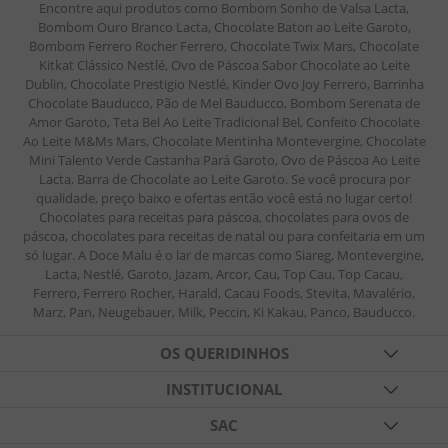
Encontre aqui produtos como Bombom Sonho de Valsa Lacta,
Bombom Ouro Branco Lacta, Chocolate Baton ao Leite Garoto,
Bombom Ferrero Rocher Ferrero, Chocolate Twix Mars, Chocolate
Kitkat Clássico Nestlé, Ovo de Páscoa Sabor Chocolate ao Leite
Dublin, Chocolate Prestigio Nestlé, Kinder Ovo Joy Ferrero, Barrinha
Chocolate Bauducco, Pão de Mel Bauducco, Bombom Serenata de
Amor Garoto, Teta Bel Ao Leite Tradicional Bel, Confeito Chocolate
Ao Leite M&Ms Mars, Chocolate Mentinha Montevergine, Chocolate
Mini Talento Verde Castanha Pará Garoto, Ovo de Páscoa Ao Leite
Lacta, Barra de Chocolate ao Leite Garoto. Se você procura por
qualidade, preço baixo e ofertas então você está no lugar certo!
Chocolates para receitas para páscoa, chocolates para ovos de
páscoa, chocolates para receitas de natal ou para confeitaria em um
só lugar. A Doce Malu é o lar de marcas como Siareg, Montevergine,
Lacta, Nestlé, Garoto, Jazam, Arcor, Cau, Top Cau, Top Cacau,
Ferrero, Ferrero Rocher, Harald, Cacau Foods, Stevita, Mavalério,
Marz, Pan, Neugebauer, Milk, Peccin, Ki Kakau, Panco, Bauducco.
OS QUERIDINHOS
TABLETES DE CHOCOLATES
INSTITUCIONAL
FESTAS
QUEM SOMOS
SAC
BALAS DE GELATINA
BLOG