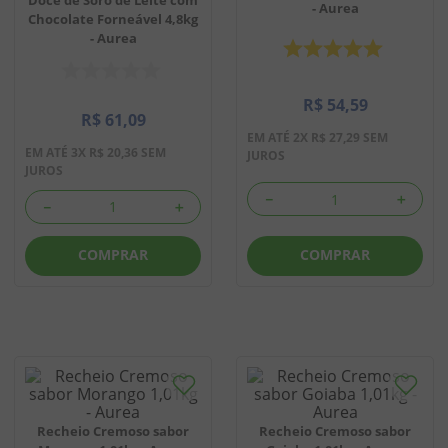
- Aurea
Chocolate Forneável 4,8kg
8
º
doce leite
- Aurea
9
º
biscoito
10
º
bala goma
R$
54
,
59
R$
61
,
09
EM ATÉ
2
X
R$
27
,
29
SEM
EM ATÉ
3
X
R$
20
,
36
SEM
JUROS
JUROS
－
＋
－
＋
COMPRAR
COMPRAR
Recheio Cremoso sabor
Recheio Cremoso sabor