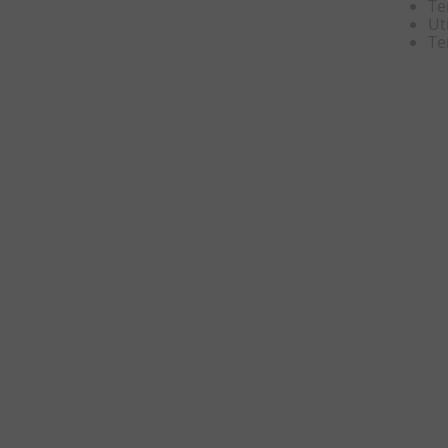
Te
8
º
chiclete
Ut
Te
9
º
doce leite
10
º
pipoca