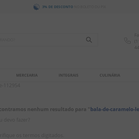
3% DE DESCONTO
NO BOLETO OU PIX
Fa
OCURANDO?
(1
4
MERCEARIA
INTEGRAIS
CULINÁRIA
re-112954
contramos nenhum resultado para "
bala-de-caramelo-l
u devo fazer?
rifique os termos digitados.