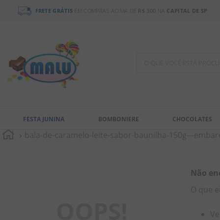
FRETE GRÁTIS
EM COMPRAS ACIMA DE
R$ 300
NA
CAPITAL DE SP
O QUE VOCÊ ESTÁ PR
TERMOS MAIS BUSCADOS
1
º
chocolate
FESTA JUNINA
BOMBONIERE
CHOCOLATES
2
º
bala
bala-de-caramelo-leite-sabor-baunilha-150g---emba
3
º
pirulito
4
º
férias 2026
5
º
amendoim
Não en
O que e
6
º
salgadinho
OOPS!
7
º
biscoito
Ve