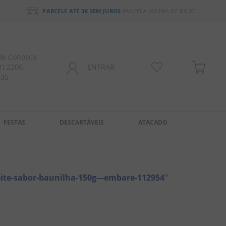
PARCELE ATÉ 3X SEM JUROS
PARCELA MÍNIMA DE R$ 20
le Conosco
1) 2206-
ENTRAR
435
FESTAS
DESCARTÁVEIS
ATACADO
eite-sabor-baunilha-150g---embare-112954
"