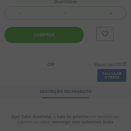
Quantidade
8
º
biscoito
－
＋
9
º
bala goma
10
º
pipoca
COMPRAR
CEP
Não sei meu CEP
CALCULAR
O FRETE
DESCRIÇÃO DO PRODUTO
Dori Tubo Azedinha
, a 
bala de gelatina
 em formato de 
tubinho no sabor 
morango com cobertura ácida
.