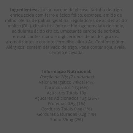
Ingredientes:
 açúcar, xarope de glicose, farinha de trigo 
enriquecida com ferro e ácido fólico, dextrose, amido de 
milho, oleína de palma, gelatina, reguladores de acidez ácido 
málico (DL-), citrato trissódico e hidrogenomalato de sódio, 
acidulante ácido cítrico, umectante xarope de sorbitol, 
emusificantes mono e diglicerídeos de ácidos graxos, 
aromatizantes e corante vermelho allura Ac. Contém glúten. 
Alérgicos: contém derivado de trigo. Pode conter soja, aveia, 
centeio e cevada.
Informação Nutricional:
Porção de 20g (2 unidades)
Valor Energético 74kcal (4%)
Carboidratos 17g (6%)
Açúcares Totais 13g
Açúcares Adicionados 13g (26%)
Proteínas 0,5g (1%)
Gorduras Totais 0,4g (1%)
Gorduras Saturadas 0,2g (1%)
Sódio 39mg (2%)