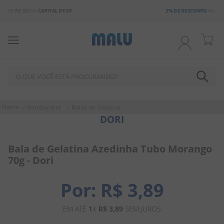
3% DE DESCONTO
NO BOLETO OU PIX
O QUE VOCÊ ESTÁ PROCURANDO?
TERMOS MAIS BUSCADOS
Bomboniere
Balas de Gelatina
DORI
1
º
chocolate
2
º
bala
Bala de Gelatina Azedinha Tubo Morango
3
º
pirulito
70g - Dori
4
º
férias 2026
R$
3
,
89
5
º
salgadinho
6
º
amendoim
EM ATÉ
1
X
R$
3
,
89
SEM JUROS
7
º
doce leite