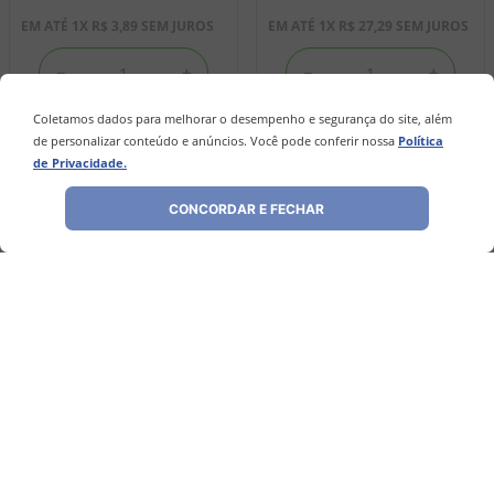
EM ATÉ
1
X
R$
3
,
89
SEM JUROS
EM ATÉ
1
X
R$
27
,
29
SEM JUROS
－
＋
－
＋
Coletamos dados para melhorar o desempenho e segurança do site, além
de personalizar conteúdo e anúncios. Você pode conferir nossa
Política
COMPRAR
COMPRAR
de Privacidade.
CONCORDAR E FECHAR
Avaliações
Ainda não foram feitas avaliações para este
produto, o que acha de deixar uma?
ESCREVER AVALIAÇÃO