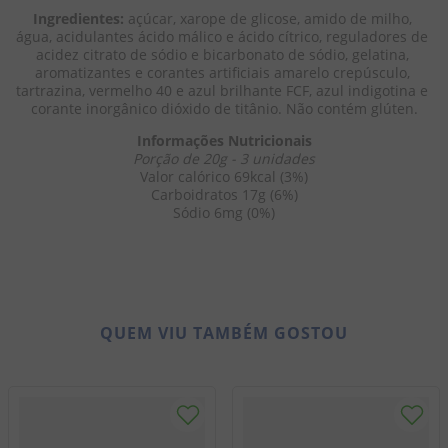
Ingredientes:
 açúcar, xarope de glicose, amido de milho, 
água, acidulantes ácido málico e ácido cítrico, reguladores de 
acidez citrato de sódio e bicarbonato de sódio, gelatina, 
aromatizantes e corantes artificiais amarelo crepúsculo, 
tartrazina, vermelho 40 e azul brilhante FCF, azul indigotina e 
corante inorgânico dióxido de titânio. Não contém glúten.
Informações Nutricionais
Porção de 20g - 3 unidades
Valor calórico 69kcal (3%)
Carboidratos 17g (6%)
Sódio 6mg (0%)
QUEM VIU TAMBÉM GOSTOU