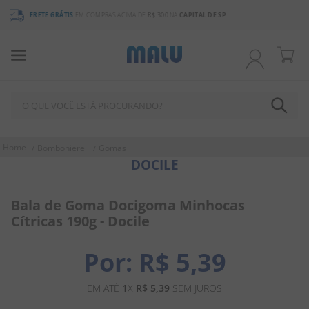
3% DE DESCONTO
NO BOLETO OU PIX
O QUE VOCÊ ESTÁ PROCURANDO?
TERMOS MAIS BUSCADOS
Bomboniere
Gomas
DOCILE
1
º
bala
2
º
chocolate
Bala de Goma Docigoma Minhocas
3
º
pirulito
Cítricas 190g - Docile
4
º
férias 2026
R$
5
,
39
5
º
amendoim
6
º
chiclete
EM ATÉ
1
X
R$
5
,
39
SEM JUROS
7
º
salgadinho