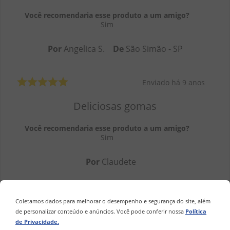
Você recomendaria esse produto a um amigo?
Sim
Por
Angelica S.
De
São Simão - SP
Enviado há
9 anos
Deliciosas gomas
Você recomendaria esse produto a um amigo?
Sim
Por
Claudete
Enviado há
9 anos
Coletamos dados para melhorar o desempenho e segurança do site, além
de personalizar conteúdo e anúncios. Você pode conferir nossa
Política
azedinho muito bom
de Privacidade.