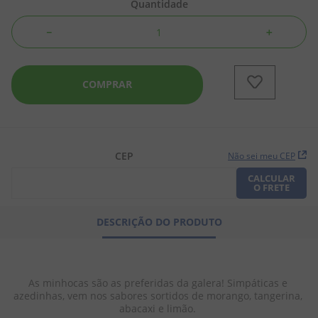
Quantidade
8
º
pipoca
－
＋
9
º
biscoito
10
º
kit junina
COMPRAR
CEP
Não sei meu CEP
CALCULAR
O FRETE
DESCRIÇÃO DO PRODUTO
As minhocas são as preferidas da galera! Simpáticas e 
azedinhas, vem nos sabores sortidos de morango, tangerina, 
abacaxi e limão. 