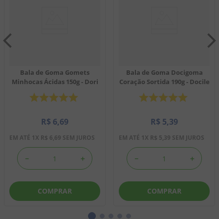
Bala de Goma Gomets
Bala de Goma Docigoma
Minhocas Ácidas 150g - Dori
Coração Sortida 190g - Docile
R$
6
,
69
R$
5
,
39
EM ATÉ
1
X
R$
6
,
69
SEM JUROS
EM ATÉ
1
X
R$
5
,
39
SEM JUROS
－
＋
－
＋
COMPRAR
COMPRAR