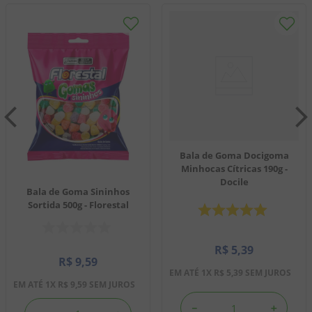
Bala de Goma Docigoma
Minhocas Cítricas 190g -
Docile
Bala de Goma Sininhos
Sortida 500g - Florestal
R$
5
,
39
R$
9
,
59
EM ATÉ
1
X
R$
5
,
39
SEM JUROS
EM ATÉ
1
X
R$
9
,
59
SEM JUROS
－
＋