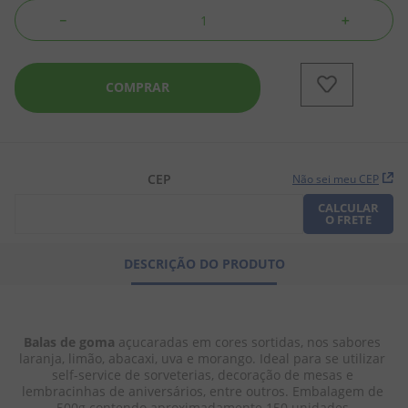
－
＋
8
º
chiclete
9
º
doce leite
COMPRAR
10
º
pipoca
CEP
Não sei meu CEP
CALCULAR
O FRETE
DESCRIÇÃO DO PRODUTO
Balas de goma
 açucaradas em cores sortidas, nos sabores 
laranja, limão, abacaxi, uva e morango. Ideal para se utilizar 
self-service de sorveterias, decoração de mesas e 
lembracinhas de aniversários, entre outros. Embalagem de 
500g contendo aproximadamente 150 unidades.