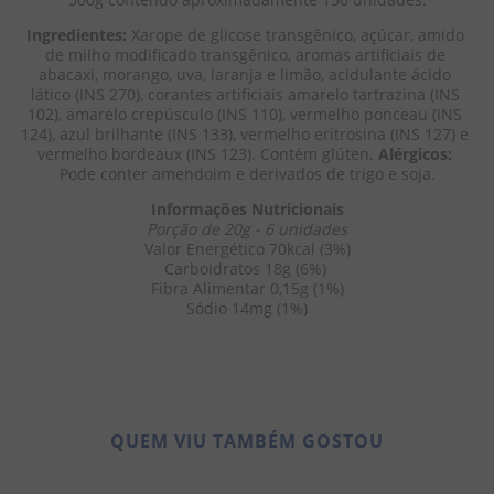
Ingredientes:
 Xarope de glicose transgênico, açúcar, amido 
de milho modificado transgênico, aromas artificiais de 
abacaxi, morango, uva, laranja e limão, acidulante ácido 
lático (INS 270), corantes artificiais amarelo tartrazina (INS 
102), amarelo crepúsculo (INS 110), vermelho ponceau (INS 
124), azul brilhante (INS 133), vermelho eritrosina (INS 127) e 
vermelho bordeaux (INS 123). Contém glúten. 
Alérgicos:
Pode conter amendoim e derivados de trigo e soja.
Informações Nutricionais
Porção de 20g - 6 unidades
Valor Energético 70kcal (3%)
Carboidratos 18g (6%) 
Fibra Alimentar 0,15g (1%)
Sódio 14mg (1%)
QUEM VIU TAMBÉM GOSTOU