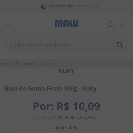
3% DE DESCONTO
NO BOLETO OU PIX
O QUE VOCÊ ESTÁ PROCURANDO?
TERMOS MAIS BUSCADOS
Bomboniere
Gomas
KUKY
1
º
chocolate
2
º
bala
Bala de Goma Festa 500g - Kuky
3
º
pirulito
4
º
férias 2026
R$
10
,
09
5
º
amendoim
EM ATÉ
1
X
R$
10
,
09
SEM JUROS
6
º
salgadinho
Quantidade
7
º
biscoito