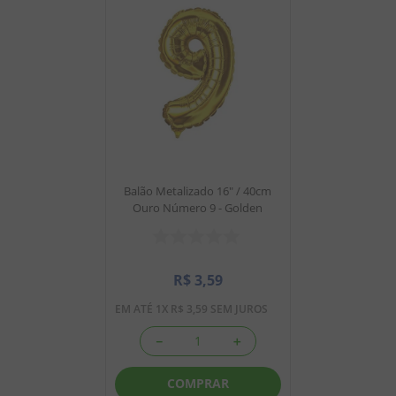
Balão Metalizado 16" / 40cm
Ouro Número 9 - Golden
R$
3
,
59
EM ATÉ
1
X
R$
3
,
59
SEM JUROS
－
＋
COMPRAR