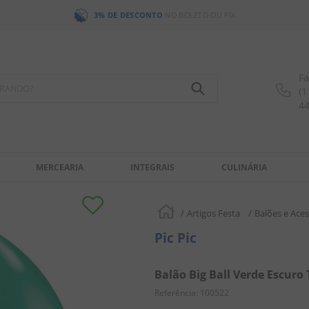
3% DE DESCONTO
NO BOLETO OU PIX
Fa
OCURANDO?
(1
4
MERCEARIA
INTEGRAIS
CULINÁRIA
Artigos Festa
Balões e Aces
Pic Pic
Balão Big Ball Verde Escuro 
Referência
:
100522