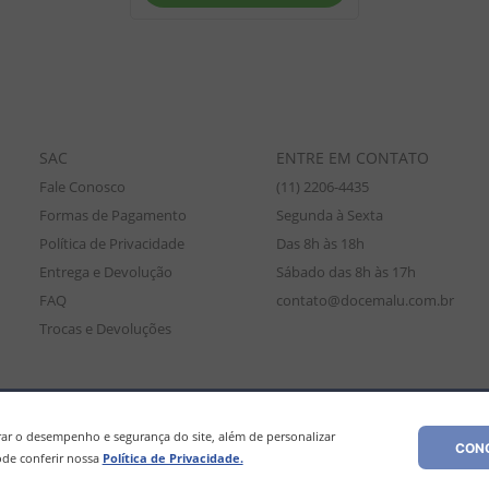
SAC
ENTRE EM CONTATO
Fale Conosco
(11) 2206-4435
Formas de Pagamento
Segunda à Sexta
Política de Privacidade
Das 8h às 18h
Entrega e Devolução
Sábado das 8h às 17h
FAQ
contato@docemalu.com.br
Trocas e Devoluções
amente para compras efetuadas no site, podendo diferir da loja física. As
os os preços e condições comerciais estão sujeitos a alteração sem aviso pré
r o desempenho e segurança do site, além de personalizar
CONC
de conferir nossa
Política de Privacidade.