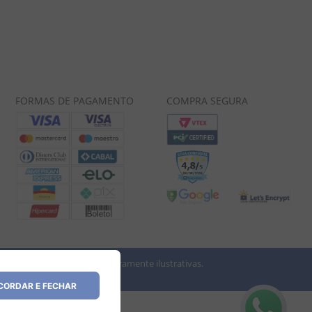
FORMAS DE PAGAMENTO
COMPRA SEGURA
 imagens dos produtos são meramente ilustrativas.
vio.
ORDAR E FECHAR