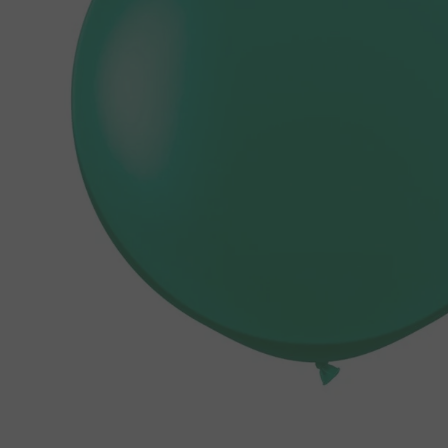
8
º
pipoca
9
º
biscoito
10
º
kit junina