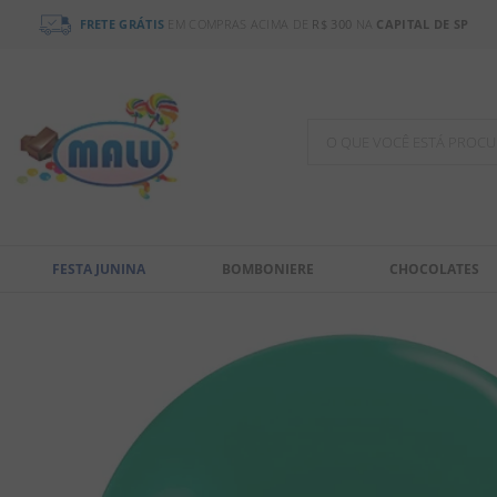
FRETE GRÁTIS
EM COMPRAS ACIMA DE
R$ 300
NA
CAPITAL DE SP
O QUE VOCÊ ESTÁ PR
TERMOS MAIS BUSCADOS
1
º
bala
FESTA JUNINA
BOMBONIERE
CHOCOLATES
2
º
chocolate
3
º
pirulito
4
º
férias 2026
5
º
amendoim
6
º
chiclete
7
º
salgadinho