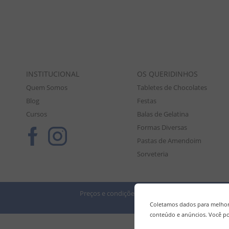
INSTITUCIONAL
OS QUERIDINHOS
Quem Somos
Tabletes de Chocolates
Blog
Festas
Cursos
Balas de Gelatina
Formas Diversas
Pastas de Amendoim
Sorveteria
Preços e condições de pagamento válidos exclusiv
Tod
Coletamos dados para melhora
conteúdo e anúncios. Você po