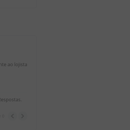
e ao lojista
Respostas.
e
0