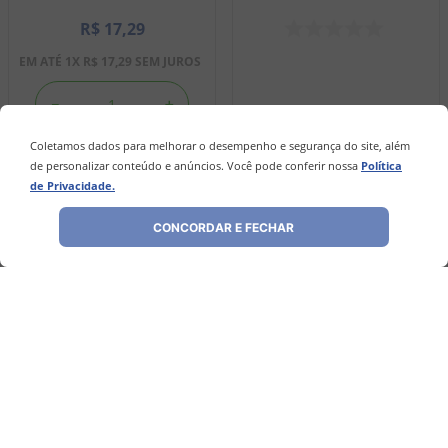
R$
17
,
29
EM ATÉ
1
X
R$
17
,
29
SEM JUROS
－
＋
Coletamos dados para melhorar o desempenho e segurança do site, além
de personalizar conteúdo e anúncios. Você pode conferir nossa
Política
INDISPONÍVEL
COMPRAR
de Privacidade.
CONCORDAR E FECHAR
Avaliações
Ainda não foram feitas avaliações para este
produto, o que acha de deixar uma?
ESCREVER AVALIAÇÃO