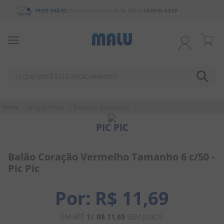
E SP
3% DE DESCONTO
NO BOLETO OU PIX
O QUE VOCÊ ESTÁ PROCURANDO?
TERMOS MAIS BUSCADOS
Artigos Festa
Balões e Acessórios
1
º
chocolate
PIC PIC
2
º
bala
3
º
pirulito
Balão Coração Vermelho Tamanho 6 c/50 -
Pic Pic
4
º
férias 2026
5
º
amendoim
R$
11
,
69
6
º
salgadinho
EM ATÉ
1
X
R$
11
,
69
SEM JUROS
7
º
biscoito