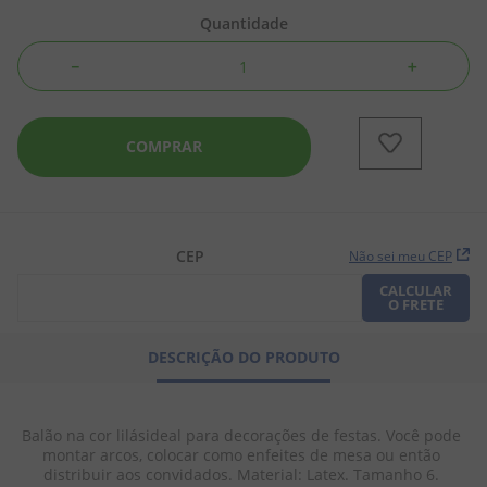
Quantidade
8
º
chiclete
－
＋
9
º
doce leite
10
º
pipoca
COMPRAR
CEP
Não sei meu CEP
CALCULAR
O FRETE
DESCRIÇÃO DO PRODUTO
Balão na cor lilásideal para decorações de festas. Você pode 
montar arcos, colocar como enfeites de mesa ou então 
distribuir aos convidados. Material: Latex. Tamanho 6. 