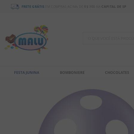
FRETE GRÁTIS
EM COMPRAS ACIMA DE
R$ 300
NA
CAPITAL DE SP
O QUE VOCÊ ESTÁ PR
TERMOS MAIS BUSCADOS
1
º
bala
FESTA JUNINA
BOMBONIERE
CHOCOLATES
2
º
chocolate
3
º
pirulito
4
º
férias 2026
5
º
amendoim
6
º
chiclete
7
º
salgadinho