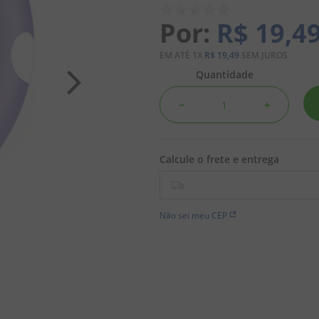
R$
19
,
4
EM ATÉ
1
X
R$
19
,
49
SEM JUROS
Quantidade
－
＋
Não sei meu CEP