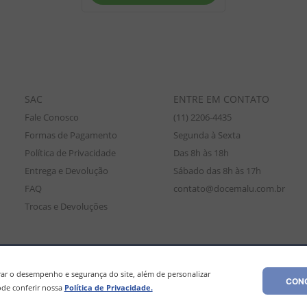
SAC
ENTRE EM CONTATO
Fale Conosco
(11) 2206-4435
Formas de Pagamento
Segunda à Sexta
Política de Privacidade
Das 8h às 18h
Entrega e Devolução
Sábado das 8h às 17h
FAQ
contato@docemalu.com.br
Trocas e Devoluções
amente para compras efetuadas no site, podendo diferir da loja física. As
os os preços e condições comerciais estão sujeitos a alteração sem aviso pré
r o desempenho e segurança do site, além de personalizar
CONC
de conferir nossa
Política de Privacidade.