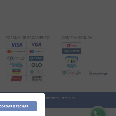
FORMAS DE PAGAMENTO
COMPRA SEGURA
 imagens dos produtos são meramente ilustrativas.
vio.
ORDAR E FECHAR