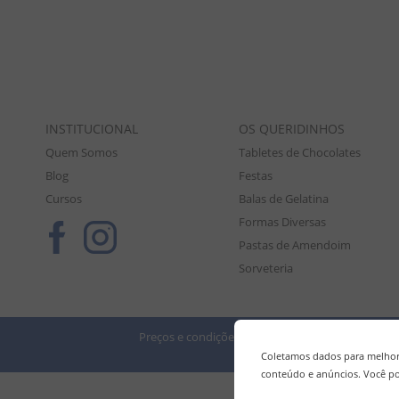
INSTITUCIONAL
OS QUERIDINHOS
Quem Somos
Tabletes de Chocolates
Blog
Festas
Cursos
Balas de Gelatina
Formas Diversas
Pastas de Amendoim
Sorveteria
Preços e condições de pagamento válidos exclusiv
Tod
Coletamos dados para melhora
conteúdo e anúncios. Você po