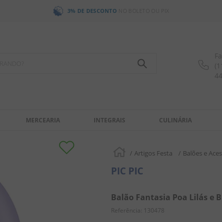
3% DE DESCONTO
NO BOLETO OU PIX
Fa
OCURANDO?
(1
4
MERCEARIA
INTEGRAIS
CULINÁRIA
Artigos Festa
Balões e Aces
PIC PIC
Balão Fantasia Poa Lilás e 
Referência
:
130478