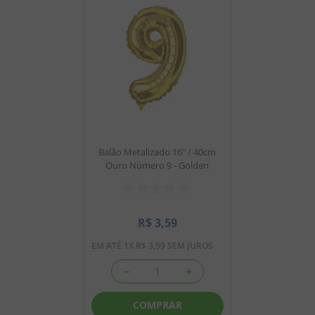
Balão Metalizado 16" / 40cm
Ouro Número 9 - Golden
R$
3
,
59
EM ATÉ
1
X
R$
3
,
59
SEM JUROS
－
＋
COMPRAR