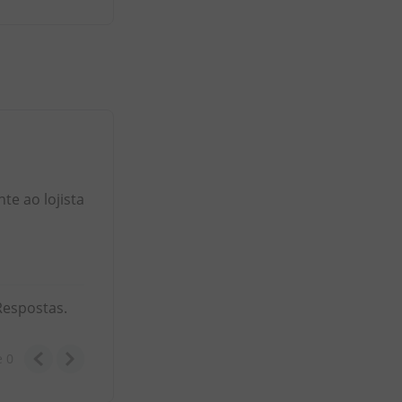
e ao lojista
Respostas.
e
0