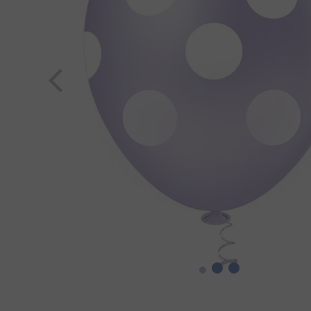
8
º
pipoca
9
º
kit junina
10
º
paçoca