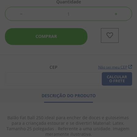
Quantidade
8
º
chiclete
－
＋
9
º
doce leite
10
º
pipoca
COMPRAR
CEP
Não sei meu CEP
CALCULAR
O FRETE
DESCRIÇÃO DO PRODUTO
Balão Fat Ball 250 ideal para encher de doces e guloseimas 
para a criançada estourar e se divertir! Material: Latex. 
Tamanho 25 polegadas . Referente a uma unidade. Imagem 
meramente ilustrativa.