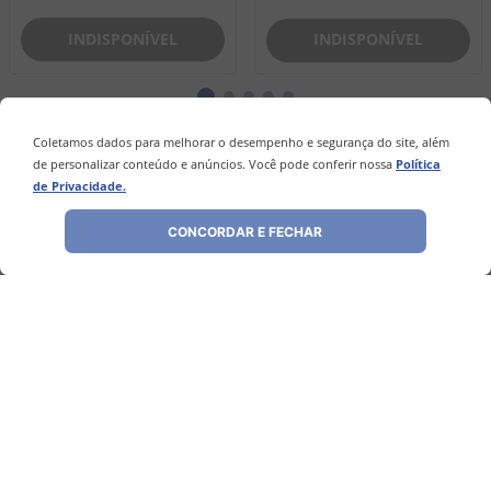
INDISPONÍVEL
INDISPONÍVEL
Coletamos dados para melhorar o desempenho e segurança do site, além
de personalizar conteúdo e anúncios. Você pode conferir nossa
Política
de Privacidade.
Avaliações
CONCORDAR E FECHAR
Ainda não foram feitas avaliações para este
produto, o que acha de deixar uma?
ESCREVER AVALIAÇÃO