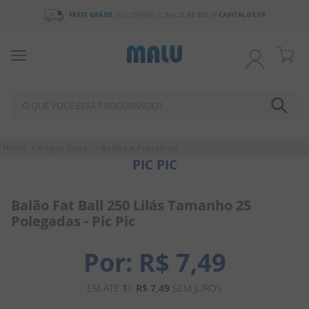
L DE SP
3% DE DESCONTO
NO BOLETO OU PIX
O QUE VOCÊ ESTÁ PROCURANDO?
TERMOS MAIS BUSCADOS
Artigos Festa
Balões e Acessórios
PIC PIC
1
º
chocolate
2
º
bala
Balão Fat Ball 250 Lilás Tamanho 25
3
º
pirulito
Polegadas - Pic Pic
4
º
férias 2026
R$
7
,
49
5
º
amendoim
6
º
salgadinho
EM ATÉ
1
X
R$
7
,
49
SEM JUROS
7
º
biscoito