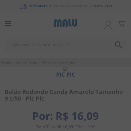
FRETE GRÁTIS
EM COMPRAS ACIMA DE
R$ 300
NA
CAPITAL DE SP
O QUE VOCÊ ESTÁ PROCURANDO?
TERMOS MAIS BUSCADOS
Artigos Festa
Balões e Acessórios
1
º
chocolate
PIC PIC
2
º
bala
3
º
pirulito
Balão Redondo Candy Amarelo Tamanho
9 c/50 - Pic Pic
4
º
férias 2026
5
º
amendoim
R$
16
,
09
6
º
salgadinho
EM ATÉ
1
X
R$
16
,
09
SEM JUROS
7
º
chiclete