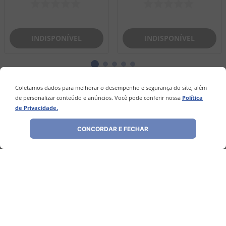
INDISPONÍVEL
INDISPONÍVEL
Coletamos dados para melhorar o desempenho e segurança do site, além
Avaliações
de personalizar conteúdo e anúncios. Você pode conferir nossa
Política
de Privacidade.
Ainda não foram feitas avaliações para este
produto, o que acha de deixar uma?
CONCORDAR E FECHAR
ESCREVER AVALIAÇÃO