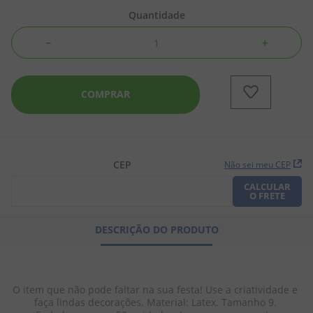
Quantidade
8
º
biscoito
－
＋
9
º
doce leite
10
º
pipoca
COMPRAR
CEP
Não sei meu CEP
CALCULAR
O FRETE
DESCRIÇÃO DO PRODUTO
O item que não pode faltar na sua festa! Use a criatividade e 
faça lindas decorações. Material: Latex. Tamanho 9. 