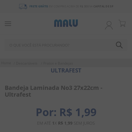
FRETE GRÁTIS
EM COMPRAS ACIMA DE
R$ 300
NA
CAPITAL DE SP
O QUE VOCÊ ESTÁ PROCURANDO?
TERMOS MAIS BUSCADOS
Descartáveis
Pratos e Bandejas
ULTRAFEST
1
º
chocolate
2
º
bala
Bandeja Laminada No3 27x22cm -
3
º
pirulito
Ultrafest
4
º
férias 2026
R$
1
,
99
5
º
amendoim
6
º
salgadinho
EM ATÉ
1
X
R$
1
,
99
SEM JUROS
7
º
chiclete