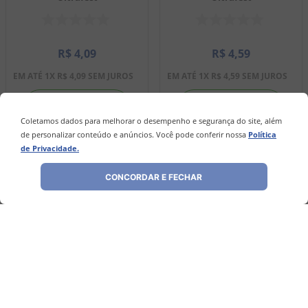
R$
4
,
09
R$
4
,
59
EM ATÉ
1
X
R$
4
,
09
SEM JUROS
EM ATÉ
1
X
R$
4
,
59
SEM JUROS
－
＋
－
＋
Coletamos dados para melhorar o desempenho e segurança do site, além
de personalizar conteúdo e anúncios. Você pode conferir nossa
Política
de Privacidade.
COMPRAR
COMPRAR
CONCORDAR E FECHAR
Avaliações
Ainda não foram feitas avaliações para este
produto, o que acha de deixar uma?