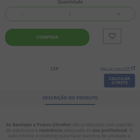
Quantidade
8
º
doce leite
－
＋
9
º
biscoito
10
º
bala goma
COMPRAR
CEP
Não sei meu CEP
CALCULAR
O FRETE
DESCRIÇÃO DO PRODUTO
As Bandejas e Pratos Ultrafest
 são produzidos com papelão 
de espessura e 
resistência
 adequada ao 
uso profissional
. O 
lado inferior é revestido para fazer barreira de umidade e 