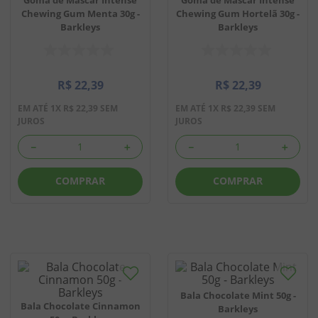
Chewing Gum Menta 30g -
Chewing Gum Hortelã 30g -
8
º
chiclete
Barkleys
Barkleys
9
º
doce leite
10
º
pipoca
R$
22
,
39
R$
22
,
39
EM ATÉ
1
X
R$
22
,
39
SEM
EM ATÉ
1
X
R$
22
,
39
SEM
JUROS
JUROS
－
＋
－
＋
COMPRAR
COMPRAR
Bala Chocolate Mint 50g -
Bala Chocolate Cinnamon
Barkleys