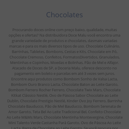
Chocolates
Procurando doces online com preço baixo, qualidade, muitas
opções e ofertas? Na distribuidora Doce Malu você encontra uma
grande variedade de produtos e chocolates, dasmais variadas
marcas e para os mais diversos tipos de uso. Chocolate Culinário,
Barrinhas, Tabletes, Bombons, Cestas e Kits, Chocolate em Pó,
Chocolate Cremoso, Confeitos, FormatosDivertidos, Granulados,
Mentinhas e Copinhos, Moedas e Bolinhas, Pão de Mel e Alfajor.
Atacado de Doces de SP, a Doceria Malu, oferece desconto no
pagamento em boleto e parcelas em até 3 vezes sem juros.
Encontre aqui produtos como Bombom Sonho de Valsa Lacta,
Bombom Ouro Branco Lacta, Chocolate Baton ao Leite Garoto,
Bombom Ferrero Rocher Ferrero, Chocolate Twix Mars, Chocolate
Kitkat Clássico Nestlé, Ovo de Páscoa Sabor Chocolate ao Leite
Dublin, Chocolate Prestigio Nestlé, Kinder Ovo Joy Ferrero, Barrinha
Chocolate Bauducco, Pão de Mel Bauducco, Bombom Serenata de
Amor Garoto, Teta Bel Ao Leite Tradicional Bel, Confeito Chocolate
Ao Leite M&Ms Mars, Chocolate Mentinha Montevergine, Chocolate
Mini Talento Verde Castanha Pará Garoto, Ovo de Páscoa Ao Leite
Lacta, Barra de Chocolate ao Leite Garoto. Se você procura por