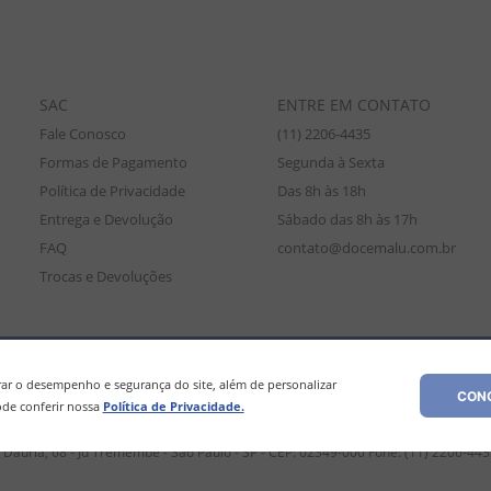
SAC
ENTRE EM CONTATO
Fale Conosco
(11) 2206-4435
Formas de Pagamento
Segunda à Sexta
Política de Privacidade
Das 8h às 18h
Entrega e Devolução
Sábado das 8h às 17h
FAQ
contato@docemalu.com.br
Trocas e Devoluções
amente para compras efetuadas no site, podendo diferir da loja física. As
os os preços e condições comerciais estão sujeitos a alteração sem aviso pré
r o desempenho e segurança do site, além de personalizar
CONC
de conferir nossa
Política de Privacidade.
Dáuria, 68 - Jd Tremembé - São Paulo - SP - CEP: 02349-000 Fone: (11) 2206-44