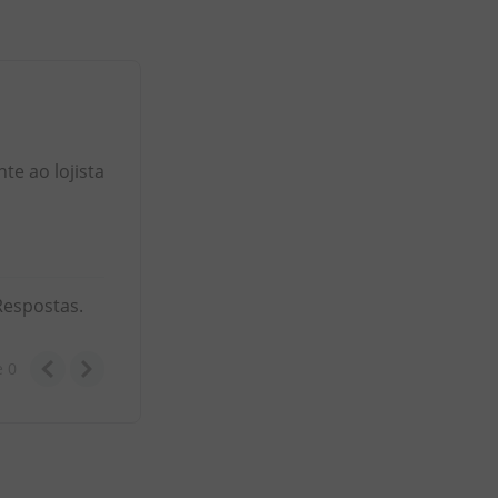
e ao lojista
Respostas.
e
0