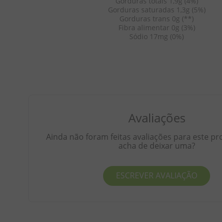
Gorduras totais 1,9g (4%)
Gorduras saturadas 1,3g (5%)
Gorduras trans 0g (**)
Fibra alimentar 0g (3%)
Sódio 17mg (0%)
Avaliações
Ainda não foram feitas avaliações para este pr
acha de deixar uma?
ESCREVER AVALIAÇÃO