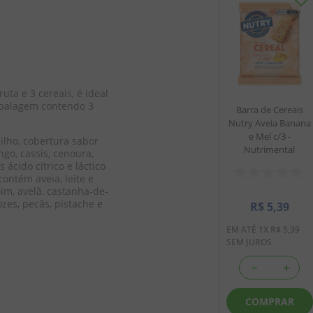
ta e 3 cereais, é ideal 
mbalagem contendo 3 
Barra de Cereais
Nutry Aveia Banana
e Mel c/3 -
milho, cobertura sabor 
Nutrimental
go, cassis, cenoura, 
 ácido cítrico e láctico 
contém aveia, leite e 
m, avelã, castanha-de-
zes, pecãs, pistache e 
R$
5
,
39
EM ATÉ
1
X
R$
5
,
39
SEM JUROS
－
＋
COMPRAR