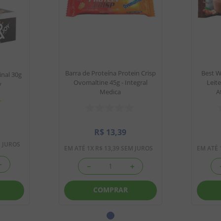
Barra de Proteína Protein Crisp
Best W
inal 30g
Ovomaltine 45g - Integral
Leite
y
Medica
A
R$
13
,
39
 JUROS
EM ATÉ
1
X
R$
13
,
39
SEM JUROS
EM ATÉ
＋
－
＋
COMPRAR