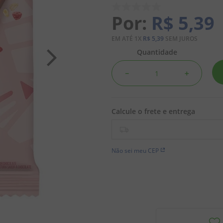
R$
5
,
39
EM ATÉ
1
X
R$
5
,
39
SEM JUROS
Quantidade
－
＋
Não sei meu CEP