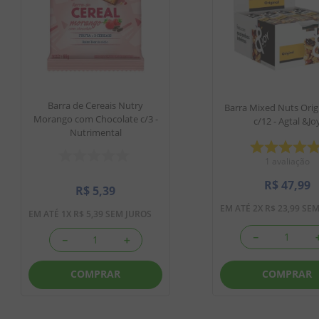
Barra de Cereais Nutry
Barra Mixed Nuts Orig
Morango com Chocolate c/3 -
c/12 - Agtal &Jo
Nutrimental
1
avaliação
R$
47
,
99
R$
5
,
39
EM ATÉ
2
X
R$
23
,
99
SEM
EM ATÉ
1
X
R$
5
,
39
SEM JUROS
－
－
＋
COMPRAR
COMPRAR