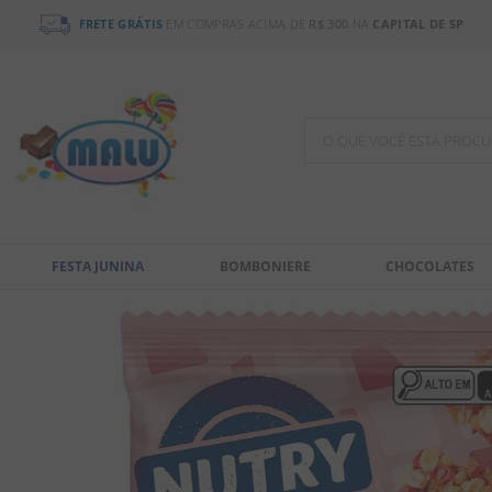
FRETE GRÁTIS
EM COMPRAS ACIMA DE
R$ 300
NA
CAPITAL DE SP
O QUE VOCÊ ESTÁ PR
TERMOS MAIS BUSCADOS
1
º
bala
FESTA JUNINA
BOMBONIERE
CHOCOLATES
2
º
chocolate
3
º
pirulito
4
º
férias 2026
5
º
amendoim
6
º
chiclete
7
º
salgadinho