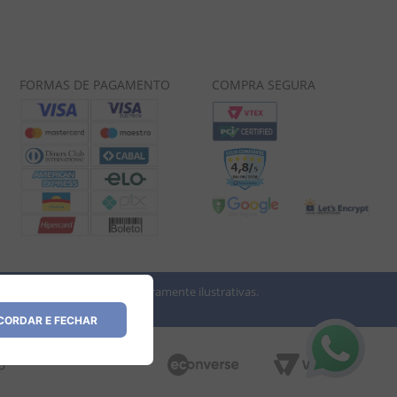
FORMAS DE PAGAMENTO
COMPRA SEGURA
 imagens dos produtos são meramente ilustrativas.
vio.
ORDAR E FECHAR
35