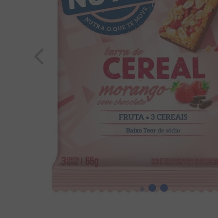
8
º
pipoca
9
º
kit junina
10
º
paçoca