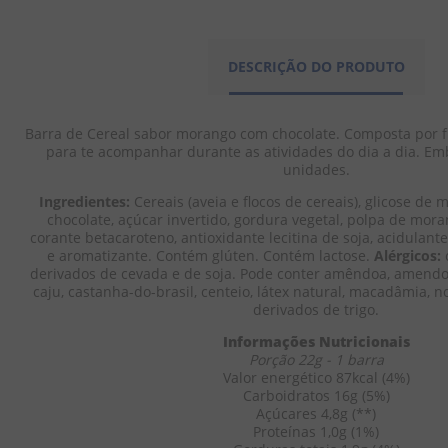
DESCRIÇÃO DO PRODUTO
Barra de Cereal sabor morango com chocolate. Composta por fru
para te acompanhar durante as atividades do dia a dia. E
unidades.
Ingredientes:
 Cereais (aveia e flocos de cereais), glicose de 
chocolate, açúcar invertido, gordura vegetal, polpa de moran
corante betacaroteno, antioxidante lecitina de soja, acidulantes
e aromatizante. Contém glúten. Contém lactose. 
Alérgicos:
 
derivados de cevada e de soja. Pode conter amêndoa, amendoi
caju, castanha-do-brasil, centeio, látex natural, macadâmia, no
derivados de trigo.
Informações Nutricionais
Porção 22g - 1 barra
Valor energético 87kcal (4%)
Carboidratos 16g (5%)
Açúcares 4,8g (**)
Proteínas 1,0g (1%)