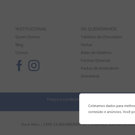
INSTITUCIONAL
OS QUERIDINHOS
Quem Somos
Tabletes de Chocolates
Blog
Festas
Cursos
Balas de Gelatina
Formas Diversas
Pastas de Amendoim
Sorveteria
Preços e condições de pagamento válidos exclusiv
Tod
Coletamos dados para melhora
conteúdo e anúncios. Você po
Doce Malu | CNPJ: 53.860.888/0001-07 | Endereço: Rua Bernardino 