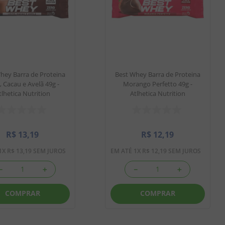
hey Barra de Proteina
Best Whey Barra de Proteina
, Cacau e Avelã 49g -
Morango Perfetto 49g -
tlhetica Nutrition
Atlhetica Nutrition
R$
13
,
19
R$
12
,
19
1
X
R$
13
,
19
SEM JUROS
EM ATÉ
1
X
R$
12
,
19
SEM JUROS
－
＋
－
＋
COMPRAR
COMPRAR