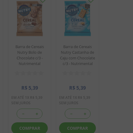
Barra de Cereais
Barra de Cereais
Nutry Bolo de
Nutry Castanha de
Chocolate c/3 -
Caju com Chocolate
Nutrimental
c/3 - Nutrimental
R$
5
,
39
R$
5
,
39
EM ATÉ
1
X
R$
5
,
39
EM ATÉ
1
X
R$
5
,
39
SEM JUROS
SEM JUROS
－
＋
－
＋
COMPRAR
COMPRAR