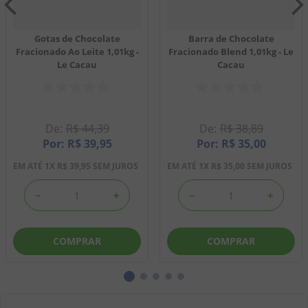
Gotas de Chocolate
Barra de Chocolate
Fracionado Ao Leite 1,01kg -
Fracionado Blend 1,01kg - Le
Le Cacau
Cacau
R$
44
,
39
R$
38
,
89
R$
39
,
95
R$
35
,
00
EM ATÉ
1
X
R$
39
,
95
SEM JUROS
EM ATÉ
1
X
R$
35
,
00
SEM JUROS
－
＋
－
＋
COMPRAR
COMPRAR