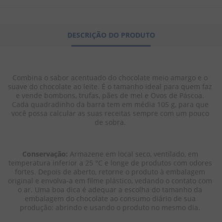
8
º
biscoito
9
º
doce leite
DESCRIÇÃO DO PRODUTO
10
º
pipoca
Combina o sabor acentuado do chocolate meio amargo e o 
suave do chocolate ao leite. É o tamanho ideal para quem faz 
e vende bombons, trufas, pães de mel e Ovos de Páscoa. 
Cada quadradinho da barra tem em média 105 g, para que 
você possa calcular as suas receitas sempre com um pouco 
de sobra. 
Conservação:
 Armazene em local seco, ventilado, em 
temperatura inferior a 25 °C e longe de produtos com odores 
fortes. Depois de aberto, retorne o produto à embalagem 
original e envolva-a em filme plástico, vedando o contato com 
o ar. Uma boa dica é adequar a escolha do tamanho da 
embalagem do chocolate ao consumo diário de sua 
produção: abrindo e usando o produto no mesmo dia. 