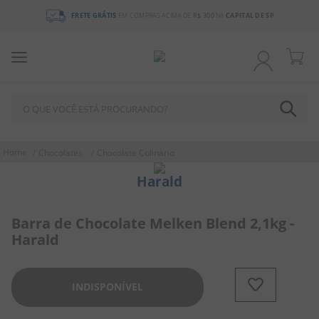
FRETE GRÁTIS
EM COMPRAS ACIMA DE
R$ 300
NA
CAPITAL DE SP
O QUE VOCÊ ESTÁ PROCURANDO?
TERMOS MAIS BUSCADOS
Chocolates
Chocolate Culinário
1
º
chocolate
Harald
2
º
bala
3
º
pirulito
Barra de Chocolate Melken Blend 2,1kg -
Harald
4
º
férias 2026
5
º
amendoim
INDISPONÍVEL
6
º
salgadinho
7
º
chiclete