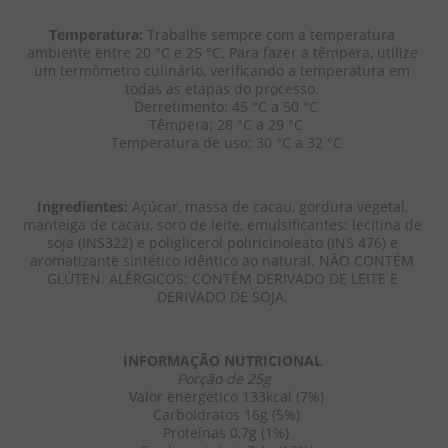
Temperatura:
 Trabalhe sempre com a temperatura 
ambiente entre 20 °C e 25 °C. Para fazer a têmpera, utilize 
um termômetro culinário, verificando a temperatura em 
todas as etapas do processo. 
 Derretimento: 45 °C a 50 °C
 Têmpera: 28 °C a 29 °C
 Temperatura de uso: 30 °C a 32 °C
Ingredientes: 
Açúcar, massa de cacau, gordura vegetal, 
manteiga de cacau, soro de leite, emulsificantes: lecitina de 
soja (INS322) e poliglicerol poliricinoleato (INS 476) e 
aromatizante sintético idêntico ao natural. NÃO CONTÉM 
GLÚTEN. ALÉRGICOS: CONTÉM DERIVADO DE LEITE E 
DERIVADO DE SOJA. 
INFORMAÇÃO NUTRICIONAL 
Porção de 25g
 Valor energético 133kcal (7%)
 Carboidratos 16g (5%)
 Proteínas 0,7g (1%)