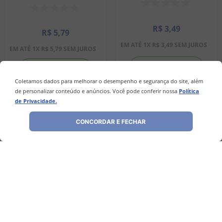
R$
3
,
49
R$
5
,
79
EM ATÉ
1
X
R$
3
,
49
SEM JUROS
EM ATÉ
1
X
R$
5
,
79
SEM JUROS
－
＋
－
＋
Coletamos dados para melhorar o desempenho e segurança do site, além
de personalizar conteúdo e anúncios. Você pode conferir nossa
Política
de Privacidade.
COMPRAR
COMPRAR
CONCORDAR E FECHAR
Avaliações
Ainda não foram feitas avaliações para este
produto, o que acha de deixar uma?
ESCREVER AVALIAÇÃO