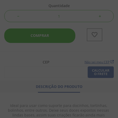
Quantidade
8
º
biscoito
－
＋
9
º
doce leite
10
º
pipoca
COMPRAR
CEP
Não sei meu CEP
CALCULAR
O FRETE
DESCRIÇÃO DO PRODUTO
Ideal para usar como suporte para docinhos, tortinhas, 
bolinhos, entre outros. Deixe seus doces expostos nessas 
lindas bases, assim suas criações ficarão ainda mais 