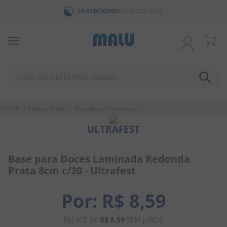
3% DE DESCONTO
NO BOLETO OU PIX
O QUE VOCÊ ESTÁ PROCURANDO?
TERMOS MAIS BUSCADOS
Artigos Festa
Docinhos e Forminhas
1
º
chocolate
ULTRAFEST
2
º
bala
3
º
pirulito
Base para Doces Laminada Redonda
Prata 8cm c/20 - Ultrafest
4
º
férias 2026
5
º
amendoim
R$
8
,
59
6
º
salgadinho
EM ATÉ
1
X
R$
8
,
59
SEM JUROS
7
º
chiclete