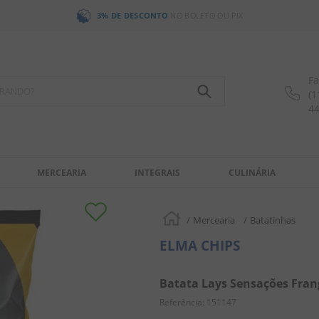
3% DE DESCONTO
NO BOLETO OU PIX
Fa
OCURANDO?
(1
4
MERCEARIA
INTEGRAIS
CULINÁRIA
Mercearia
Batatinhas
ELMA CHIPS
Batata Lays Sensações Fran
Referência
:
151147