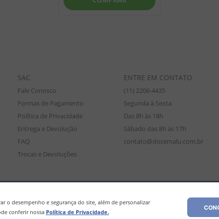
SAC
ENTRE EM CONTATO
Fale Conosco
(11) 2206-4435
Formas de Pagamento
Segunda à Sexta
Política de Privacidade
Das 8h às 18h
Entrega e Devolução
Sábado das 8h às 17h
FAQ
contato@docemalu.com.br
Trocas e Devoluções
amente para compras efetuadas no site, podendo diferir da loja física. As
os os preços e condições comerciais estão sujeitos a alteração sem aviso pré
r o desempenho e segurança do site, além de personalizar
CONC
de conferir nossa
Política de Privacidade.