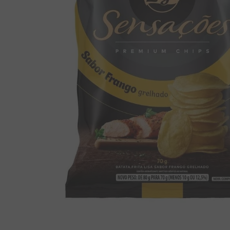
8
º
doce leite
9
º
biscoito
10
º
bala goma