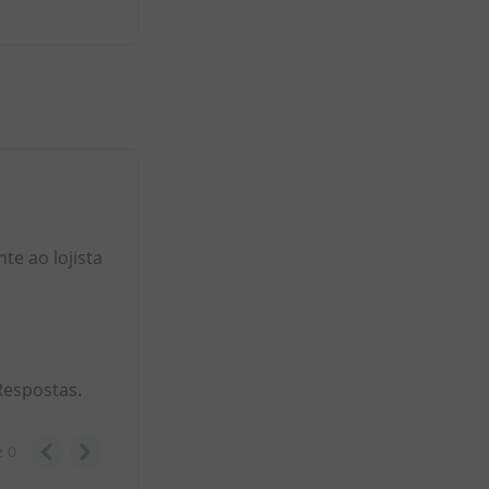
e ao lojista
Respostas.
e
0