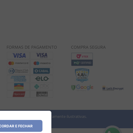
FORMAS DE PAGAMENTO
COMPRA SEGURA
 imagens dos produtos são meramente ilustrativas.
vio.
ORDAR E FECHAR