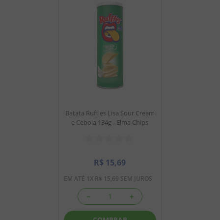
Batata Ruffles Lisa Sour Cream
e Cebola 134g - Elma Chips
R$
15
,
69
EM ATÉ
1
X
R$
15
,
69
SEM JUROS
－
＋
COMPRAR