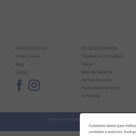
INSTITUCIONAL
OS QUERIDINHOS
Quem Somos
Tabletes de Chocolates
Blog
Festas
Cursos
Balas de Gelatina
Formas Diversas
Pastas de Amendoim
Sorveteria
Preços e condições de pagamento válidos exclusiv
Tod
Coletamos dados para melhora
conteúdo e anúncios. Você po