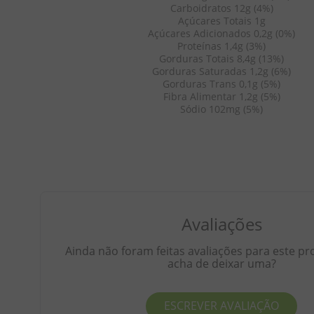
Carboidratos 12g (4%)
Açúcares Totais 1g
Açúcares Adicionados 0,2g (0%)
Proteínas 1,4g (3%)
Gorduras Totais 8,4g (13%)
Gorduras Saturadas 1,2g (6%)
Gorduras Trans 0,1g (5%)
Fibra Alimentar 1,2g (5%)
Sódio 102mg (5%)
Avaliações
Ainda não foram feitas avaliações para este pr
acha de deixar uma?
ESCREVER AVALIAÇÃO