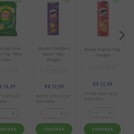
a Lays Sour
Batata Cheddar e
Batata Original 104g
 115g - Elma
Bacon 105g -
- Pringles
Chips
Pringles
R$
12
,
59
$
16
,
29
R$
12
,
59
EM ATÉ
1
X
R$
12
,
59
É
1
X
R$
16
,
29
EM ATÉ
1
X
R$
12
,
59
SEM JUROS
UROS
SEM JUROS
－
＋
－
＋
－
＋
COMPRAR
OMPRAR
COMPRAR