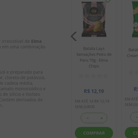
ca Lays
Batata Frita Rústica
e 68g -
Sal Marinho Lays
ips
68g - Elma Chips
 irresistível de 
Elma 
am em uma combinação 
Batata Lays
Batat
1
Sensações Peito de
avaliação
Cream
Peru 70g - Elma
Chips
59
R$
11
,
59
ssol e preparado para 
, cloreto de potássio, 
11
,
59
EM ATÉ
1
X
R$
11
,
59
 de cadeia média, 
SEM JUROS
R
utamato monossódico e 
R$
12
,
19
de silício e fosfato 
EM AT
: Contém derivados de 
EM ATÉ
1
X
R$
12
,
19
SEM J
n. 
SEM JUROS
＋
－
＋
－
＋
C
AR
COMPRAR
COMPRAR