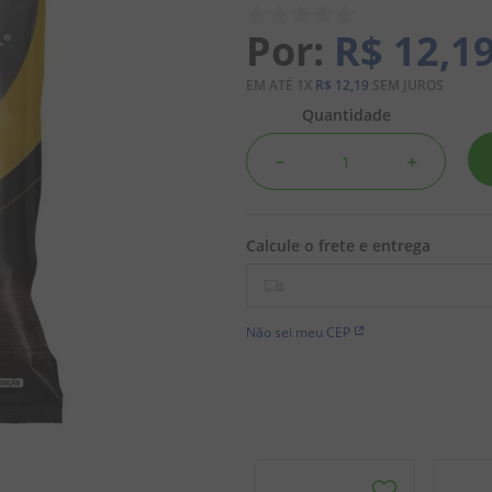
R$
12
,
1
EM ATÉ
1
X
R$
12
,
19
SEM JUROS
Quantidade
－
＋
Não sei meu CEP