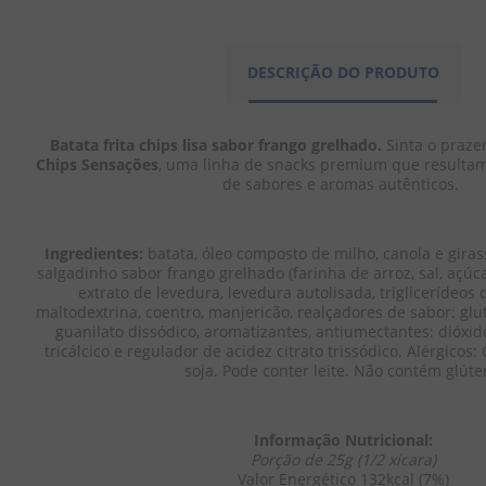
Batata Rústi
Batata Original 104g
Batata Queijo 109g -
Cream Chees
- Pringles
Pringles
DESCRIÇÃO DO PRODUTO
Elma Ch
Batata frita chips lisa sabor frango grelhado.
 Sinta o prazer
Chips Sensações
, uma linha de snacks premium que result
de sabores e aromas autênticos. 
R$
12
,
59
R$
12
,
59
R$
11
,
Ingredientes:
 batata, óleo composto de milho, canola e gira
salgadinho sabor frango grelhado (farinha de arroz, sal, açúcar
EM ATÉ
1
X
R$
12
,
59
EM ATÉ
1
X
R$
12
,
59
EM ATÉ
1
X
R$
extrato de levedura, levedura autolisada, triglicerídeos
SEM JUROS
SEM JUROS
SEM JUROS
maltodextrina, coentro, manjericão, realçadores de sabor: gl
guanilato dissódico, aromatizantes, antiumectantes: dióxido 
tricálcico e regulador de acidez citrato trissódico. Alérgicos
soja. Pode conter leite. Não contém glúte
－
＋
－
＋
－
Informação Nutricional:
Porção de 25g (1/2 xícara)
COMPRAR
COMPRAR
COMPR
Valor Energético 132kcal (7%)