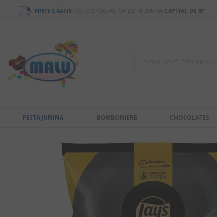
FRETE GRÁTIS
EM COMPRAS ACIMA DE
R$ 300
NA
CAPITAL DE SP
O QUE VOCÊ ESTÁ PR
TERMOS MAIS BUSCADOS
1
º
chocolate
FESTA JUNINA
BOMBONIERE
CHOCOLATES
2
º
bala
3
º
pirulito
4
º
férias 2026
5
º
amendoim
6
º
salgadinho
7
º
chiclete