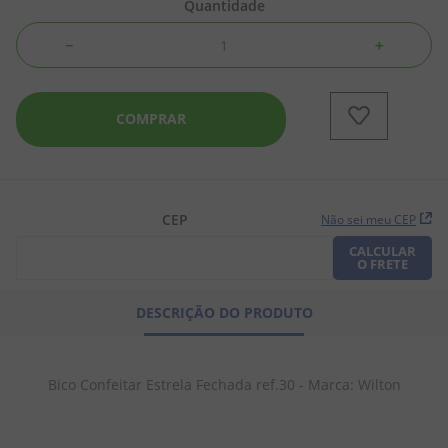
Quantidade
8
º
chiclete
－
＋
9
º
doce leite
10
º
pipoca
COMPRAR
CEP
Não sei meu CEP
CALCULAR
O FRETE
DESCRIÇÃO DO PRODUTO
Bico Confeitar Estrela Fechada ref.30 - Marca: Wilton