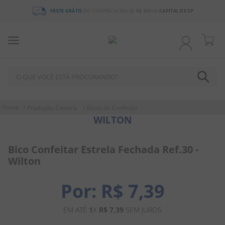
FRETE GRÁTIS
EM COMPRAS ACIMA DE
R$ 300
NA
CAPITAL DE SP
O QUE VOCÊ ESTÁ PROCURANDO?
TERMOS MAIS BUSCADOS
Produção Caseira
Bicos de Confeitar
WILTON
1
º
chocolate
2
º
bala
Bico Confeitar Estrela Fechada Ref.30 -
3
º
pirulito
Wilton
4
º
férias 2026
R$
7
,
39
5
º
amendoim
6
º
salgadinho
EM ATÉ
1
X
R$
7
,
39
SEM JUROS
7
º
biscoito