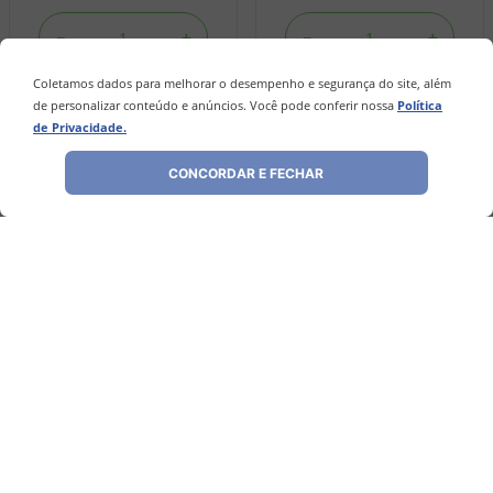
－
＋
－
＋
Coletamos dados para melhorar o desempenho e segurança do site, além
de personalizar conteúdo e anúncios. Você pode conferir nossa
Política
COMPRAR
COMPRAR
de Privacidade.
CONCORDAR E FECHAR
Avaliações
Ainda não foram feitas avaliações para este
produto, o que acha de deixar uma?
ESCREVER AVALIAÇÃO