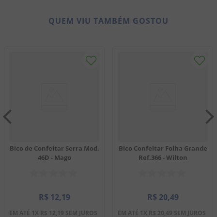
QUEM VIU TAMBÉM GOSTOU
Bico de Confeitar Serra Mod.
Bico Confeitar Folha Grande
46D - Mago
Ref.366 - Wilton
R$
12
,
19
R$
20
,
49
EM ATÉ
1
X
R$
12
,
19
SEM JUROS
EM ATÉ
1
X
R$
20
,
49
SEM JUROS