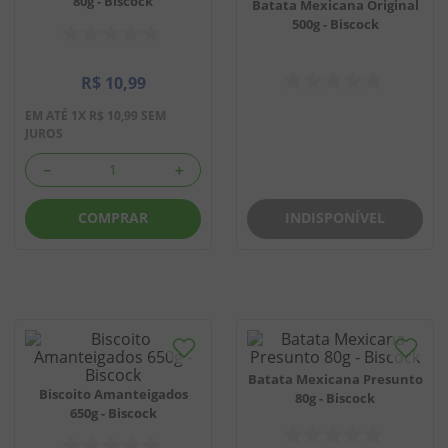
80g - Biscock
Batata Mexicana Original
500g - Biscock
8
º
chiclete
9
º
doce leite
R$
10
,
99
10
º
pipoca
EM ATÉ
1
X
R$
10
,
99
SEM
JUROS
－
＋
INDISPONÍVEL
COMPRAR
Batata Mexicana Presunto
Biscoito Amanteigados
80g - Biscock
650g - Biscock