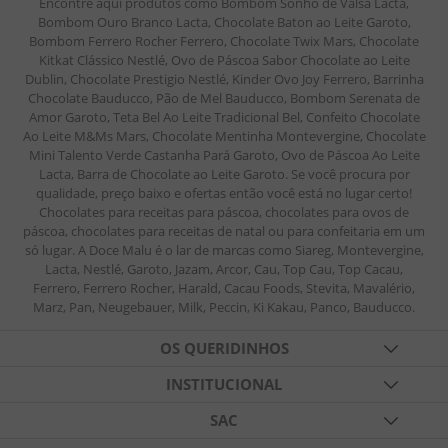
Encontre aqui produtos como Bombom Sonho de Valsa Lacta,
Bombom Ouro Branco Lacta, Chocolate Baton ao Leite Garoto,
Bombom Ferrero Rocher Ferrero, Chocolate Twix Mars, Chocolate
Kitkat Clássico Nestlé, Ovo de Páscoa Sabor Chocolate ao Leite
Dublin, Chocolate Prestigio Nestlé, Kinder Ovo Joy Ferrero, Barrinha
Chocolate Bauducco, Pão de Mel Bauducco, Bombom Serenata de
Amor Garoto, Teta Bel Ao Leite Tradicional Bel, Confeito Chocolate
Ao Leite M&Ms Mars, Chocolate Mentinha Montevergine, Chocolate
Mini Talento Verde Castanha Pará Garoto, Ovo de Páscoa Ao Leite
Lacta, Barra de Chocolate ao Leite Garoto. Se você procura por
qualidade, preço baixo e ofertas então você está no lugar certo!
Chocolates para receitas para páscoa, chocolates para ovos de
páscoa, chocolates para receitas de natal ou para confeitaria em um
só lugar. A Doce Malu é o lar de marcas como Siareg, Montevergine,
Lacta, Nestlé, Garoto, Jazam, Arcor, Cau, Top Cau, Top Cacau,
Ferrero, Ferrero Rocher, Harald, Cacau Foods, Stevita, Mavalério,
Marz, Pan, Neugebauer, Milk, Peccin, Ki Kakau, Panco, Bauducco.
OS QUERIDINHOS
TABLETES DE CHOCOLATES
INSTITUCIONAL
FESTAS
QUEM SOMOS
SAC
BALAS DE GELATINA
BLOG