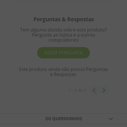
Perguntas
&
Respostas
Tem alguma dúvida sobre este produto?
Pergunte ao lojista e a outros
compradores!
FAZER PERGUNTA
Este produto ainda não possui Perguntas
e Respostas.
1 - 0
de
0
OS QUERIDINHOS
TABLETES DE CHOCOLATES