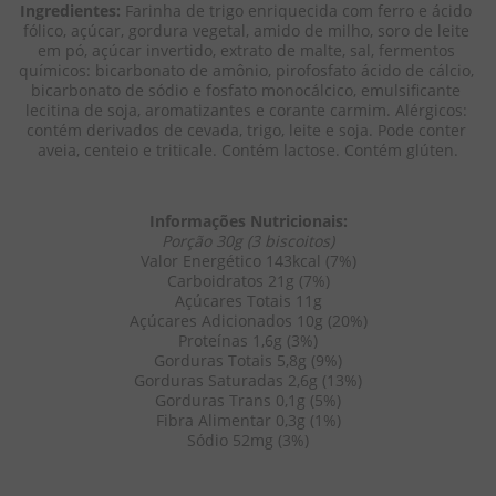
Ingredientes:
 Farinha de trigo enriquecida com ferro e ácido 
fólico, açúcar, gordura vegetal, amido de milho, soro de leite 
em pó, açúcar invertido, extrato de malte, sal, fermentos 
químicos: bicarbonato de amônio, pirofosfato ácido de cálcio, 
bicarbonato de sódio e fosfato monocálcico, emulsificante 
lecitina de soja, aromatizantes e corante carmim. Alérgicos: 
contém derivados de cevada, trigo, leite e soja. Pode conter 
aveia, centeio e triticale. Contém lactose. Contém glúten.
Informações Nutricionais:
Porção 30g (3 biscoitos)
Valor Energético 143kcal (7%)
Carboidratos 21g (7%)
Açúcares Totais 11g
Açúcares Adicionados 10g (20%)
Proteínas 1,6g (3%)
Gorduras Totais 5,8g (9%)
Gorduras Saturadas 2,6g (13%)
Gorduras Trans 0,1g (5%)
Fibra Alimentar 0,3g (1%)
Sódio 52mg (3%)