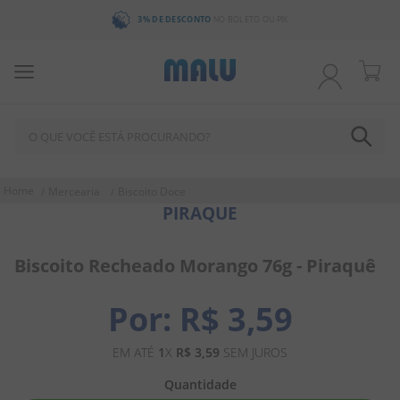
3% DE DESCONTO
NO BOLETO OU PIX
O QUE VOCÊ ESTÁ PROCURANDO?
TERMOS MAIS BUSCADOS
Mercearia
Biscoito Doce
PIRAQUE
1
º
chocolate
2
º
bala
Biscoito Recheado Morango 76g - Piraquê
3
º
pirulito
4
º
férias 2026
R$
3
,
59
5
º
amendoim
EM ATÉ
1
X
R$
3
,
59
SEM JUROS
6
º
salgadinho
Quantidade
7
º
chiclete