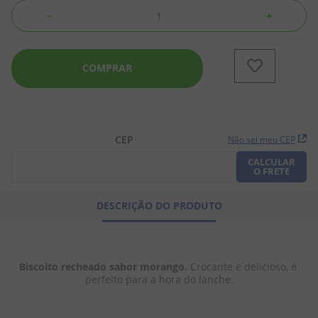
－
＋
8
º
doce leite
9
º
biscoito
COMPRAR
10
º
bala goma
CEP
Não sei meu CEP
CALCULAR
O FRETE
DESCRIÇÃO DO PRODUTO
Biscoito recheado sabor morango. 
Crocante e delicioso, é 
perfeito para a hora do lanche.