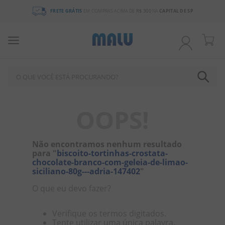
FRETE GRÁTIS
EM COMPRAS ACIMA DE
R$ 300
NA
CAPITAL DE SP
O QUE VOCÊ ESTÁ PROCURANDO?
TERMOS MAIS BUSCADOS
OOPS!
1
º
chocolate
2
º
bala
Não encontramos nenhum resultado
para "
biscoito-tortinhas-crostata-
3
º
pirulito
chocolate-branco-com-geleia-de-limao-
siciliano-80g---adria-147402
4
º
férias 2026
"
O que eu devo fazer?
5
º
amendoim
6
º
salgadinho
Verifique os termos digitados.
Tente utilizar uma única palavra.
7
º
chiclete