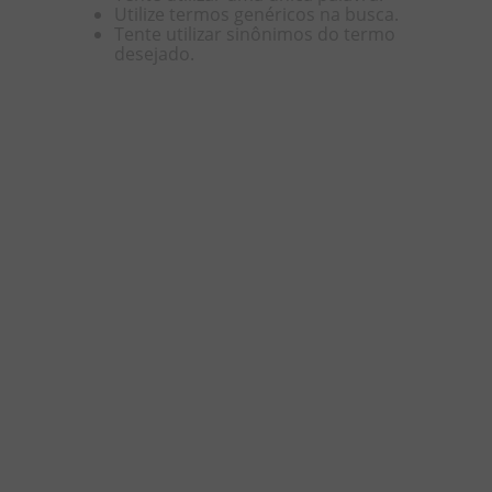
Utilize termos genéricos na busca.
Tente utilizar sinônimos do termo
8
º
biscoito
desejado.
9
º
doce leite
10
º
pipoca