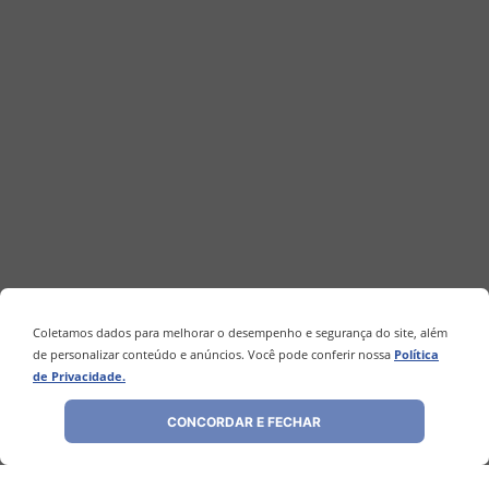
Coletamos dados para melhorar o desempenho e segurança do site, além
de personalizar conteúdo e anúncios. Você pode conferir nossa
Política
de Privacidade.
CONCORDAR E FECHAR