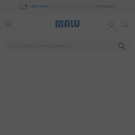
FRETE GRÁTIS
EM COMPRAS ACIMA DE
R$ 300
NA
CAPITAL DE SP
O QUE VOCÊ ESTÁ PROCURANDO?
TERMOS MAIS BUSCADOS
1
º
bala
2
º
chocolate
3
º
pirulito
4
º
férias 2026
5
º
amendoim
6
º
chiclete
7
º
salgadinho