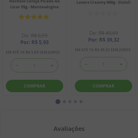
Recheio Cereja Picada Ao
Lovers Creamy 660g - Dizioli
Licor 55g - Montevérgine
R$
43
,
69
R$
6
,
59
R$
39
,
32
R$
5
,
93
EM ATÉ
1
X
R$
39
,
32
SEM JUROS
EM ATÉ
1
X
R$
5
,
93
SEM JUROS
－
＋
－
＋
COMPRAR
COMPRAR
Avaliações