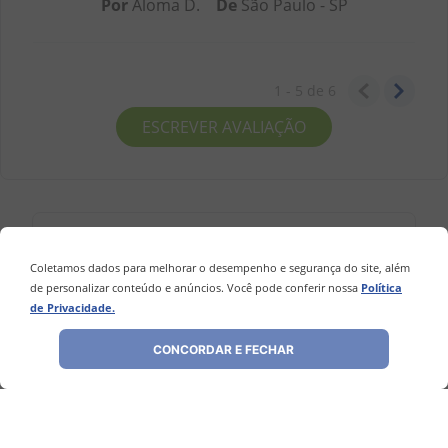
Por
Aloma D.
De
São Paulo - SP
1 - 5
de
6
ESCREVER AVALIAÇÃO
Coletamos dados para melhorar o desempenho e segurança do site, além
Perguntas
&
Respostas
de personalizar conteúdo e anúncios. Você pode conferir nossa
Política
de Privacidade.
Tem alguma dúvida sobre este produto?
Pergunte ao lojista e a outros
compradores!
CONCORDAR E FECHAR
FAZER PERGUNTA