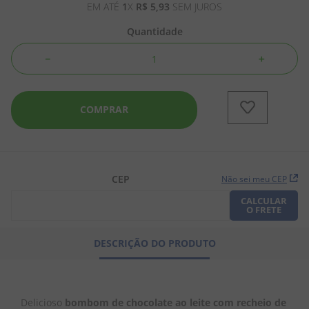
EM ATÉ
1
X
R$
5
,
93
SEM JUROS
8
º
pipoca
Quantidade
9
º
biscoito
－
＋
10
º
kit junina
COMPRAR
CEP
Não sei meu CEP
CALCULAR
O FRETE
DESCRIÇÃO DO PRODUTO
Delicioso 
bombom de chocolate ao leite com recheio de 