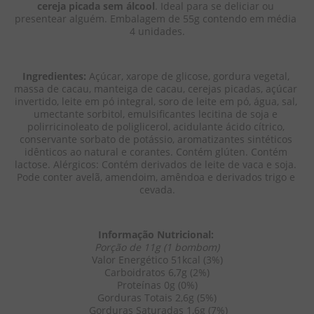
cereja picada sem álcool
. Ideal para se deliciar ou 
presentear alguém. Embalagem de 55g contendo em média 
4 unidades.
Ingredientes:
 Açúcar, xarope de glicose, gordura vegetal, 
massa de cacau, manteiga de cacau, cerejas picadas, açúcar 
invertido, leite em pó integral, soro de leite em pó, água, sal, 
umectante sorbitol, emulsificantes lecitina de soja e 
polirricinoleato de poliglicerol, acidulante ácido cítrico, 
conservante sorbato de potássio, aromatizantes sintéticos 
idênticos ao natural e corantes. Contém glúten. Contém 
lactose. Alérgicos: Contém derivados de leite de vaca e soja. 
Pode conter avelã, amendoim, amêndoa e derivados trigo e 
cevada.
Informação Nutricional: 
Porção de 11g (1 bombom)
Valor Energético 51kcal (3%)
Carboidratos 6,7g (2%)
Proteínas 0g (0%)
Gorduras Totais 2,6g (5%)
 Gorduras Saturadas 1,6g (7%)