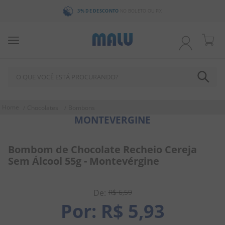
NO BOLETO OU PIX
PARCELE ATÉ 3X SEM JUROS
PARCE
O QUE VOCÊ ESTÁ PROCURANDO?
TERMOS MAIS BUSCADOS
Chocolates
Bombons
MONTEVERGINE
1
º
bala
2
º
chocolate
Bombom de Chocolate Recheio Cereja
3
º
pirulito
Sem Álcool 55g - Montevérgine
4
º
férias 2026
5
º
amendoim
R$
6
,
59
R$
5
,
93
6
º
chiclete
7
º
salgadinho