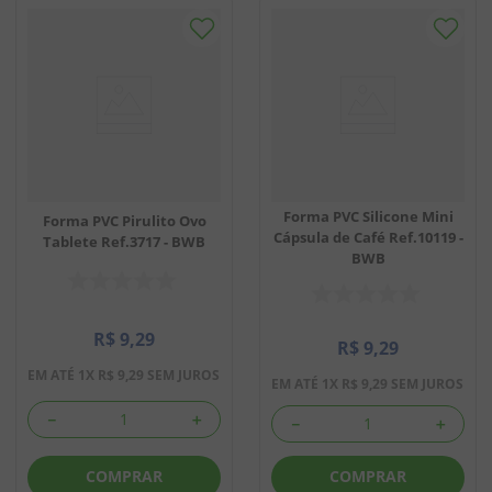
Forma PVC Silicone Mini
Forma PVC Pirulito Ovo
Cápsula de Café Ref.10119 -
Tablete Ref.3717 - BWB
BWB
R$
9
,
29
R$
9
,
29
EM ATÉ
1
X
R$
9
,
29
SEM JUROS
EM ATÉ
1
X
R$
9
,
29
SEM JUROS
－
＋
－
＋
COMPRAR
COMPRAR