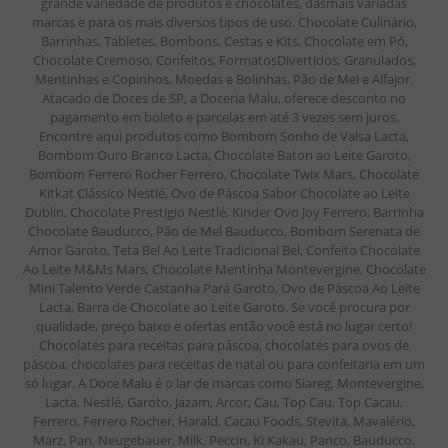
grande variedade de produtos e chocolates, dasmais variadas
marcas e para os mais diversos tipos de uso. Chocolate Culinário,
Barrinhas, Tabletes, Bombons, Cestas e Kits, Chocolate em Pó,
Chocolate Cremoso, Confeitos, FormatosDivertidos, Granulados,
Mentinhas e Copinhos, Moedas e Bolinhas, Pão de Mel e Alfajor.
Atacado de Doces de SP, a Doceria Malu, oferece desconto no
pagamento em boleto e parcelas em até 3 vezes sem juros.
Encontre aqui produtos como Bombom Sonho de Valsa Lacta,
Bombom Ouro Branco Lacta, Chocolate Baton ao Leite Garoto,
Bombom Ferrero Rocher Ferrero, Chocolate Twix Mars, Chocolate
Kitkat Clássico Nestlé, Ovo de Páscoa Sabor Chocolate ao Leite
Dublin, Chocolate Prestigio Nestlé, Kinder Ovo Joy Ferrero, Barrinha
Chocolate Bauducco, Pão de Mel Bauducco, Bombom Serenata de
Amor Garoto, Teta Bel Ao Leite Tradicional Bel, Confeito Chocolate
Ao Leite M&Ms Mars, Chocolate Mentinha Montevergine, Chocolate
Mini Talento Verde Castanha Pará Garoto, Ovo de Páscoa Ao Leite
Lacta, Barra de Chocolate ao Leite Garoto. Se você procura por
qualidade, preço baixo e ofertas então você está no lugar certo!
Chocolates para receitas para páscoa, chocolates para ovos de
páscoa, chocolates para receitas de natal ou para confeitaria em um
só lugar. A Doce Malu é o lar de marcas como Siareg, Montevergine,
Lacta, Nestlé, Garoto, Jazam, Arcor, Cau, Top Cau, Top Cacau,
Ferrero, Ferrero Rocher, Harald, Cacau Foods, Stevita, Mavalério,
Marz, Pan, Neugebauer, Milk, Peccin, Ki Kakau, Panco, Bauducco.