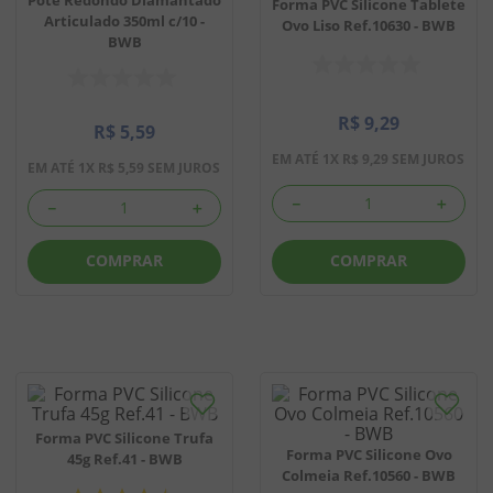
Forma PVC Silicone Tablete
Articulado 350ml c/10 -
Ovo Liso Ref.10630 - BWB
8
º
chiclete
BWB
9
º
doce leite
10
º
pipoca
R$
9
,
29
R$
5
,
59
EM ATÉ
1
X
R$
9
,
29
SEM JUROS
EM ATÉ
1
X
R$
5
,
59
SEM JUROS
－
＋
－
＋
COMPRAR
COMPRAR
Forma PVC Silicone Trufa
Forma PVC Silicone Ovo
45g Ref.41 - BWB
Colmeia Ref.10560 - BWB