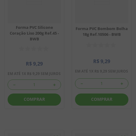
Forma PVC Silicone
Forma PVC Bombom Bolha
Coração Liso 200g Ref.45 -
18g Ref.10506 - BWB
BWB
R$
9
,
29
R$
9
,
29
EM ATÉ
1
X
R$
9
,
29
SEM JUROS
EM ATÉ
1
X
R$
9
,
29
SEM JUROS
－
＋
－
＋
COMPRAR
COMPRAR