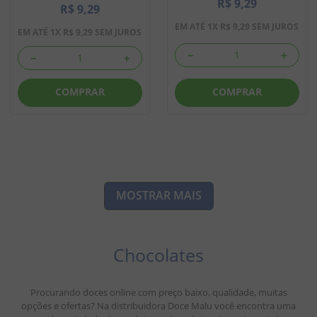
R$
9
,
29
R$
9
,
29
EM ATÉ
1
X
R$
9
,
29
SEM JUROS
EM ATÉ
1
X
R$
9
,
29
SEM JUROS
－
＋
－
＋
COMPRAR
COMPRAR
MOSTRAR MAIS
Chocolates
Procurando doces online com preço baixo, qualidade, muitas
opções e ofertas? Na distribuidora Doce Malu você encontra uma