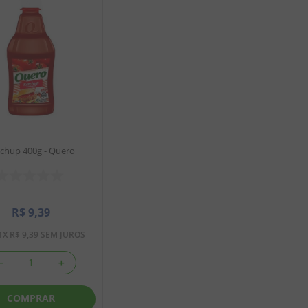
chup 400g - Quero
R$
9
,
39
1
X
R$
9
,
39
SEM JUROS
－
＋
COMPRAR