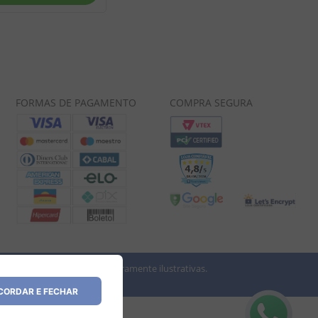
FORMAS DE PAGAMENTO
COMPRA SEGURA
 imagens dos produtos são meramente ilustrativas.
vio.
ORDAR E FECHAR