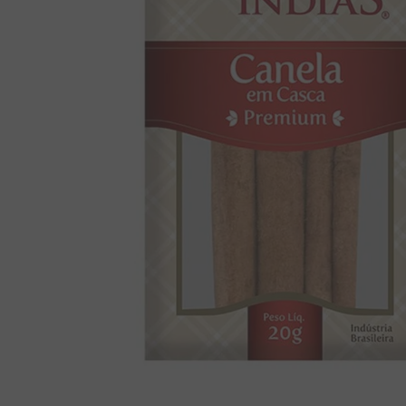
8
º
chiclete
9
º
doce leite
10
º
pipoca