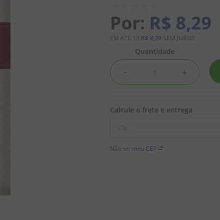
R$
8
,
29
EM ATÉ
1
X
R$
8
,
29
SEM JUROS
Quantidade
－
＋
Não sei meu CEP