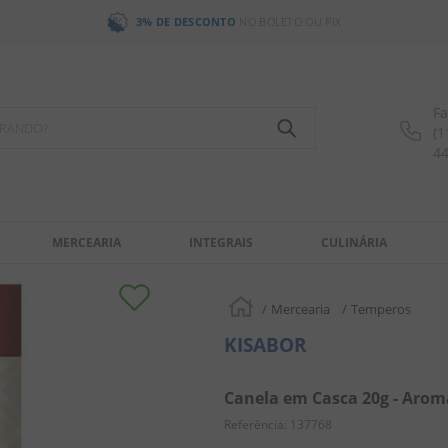
3% DE DESCONTO
NO BOLETO OU PIX
Fa
OCURANDO?
(1
4
MERCEARIA
INTEGRAIS
CULINÁRIA
Mercearia
Temperos
KISABOR
Canela em Casca 20g - Arom
Referência
:
137768