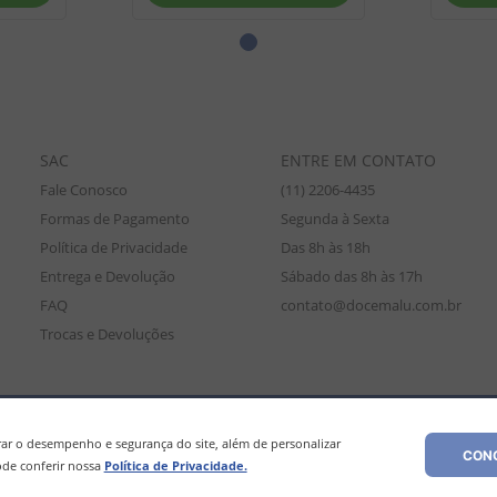
SAC
ENTRE EM CONTATO
Fale Conosco
(11) 2206-4435
Formas de Pagamento
Segunda à Sexta
Política de Privacidade
Das 8h às 18h
Entrega e Devolução
Sábado das 8h às 17h
FAQ
contato@docemalu.com.br
Trocas e Devoluções
amente para compras efetuadas no site, podendo diferir da loja física. As
os os preços e condições comerciais estão sujeitos a alteração sem aviso pré
r o desempenho e segurança do site, além de personalizar
CONC
de conferir nossa
Política de Privacidade.