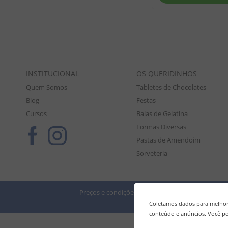
INSTITUCIONAL
OS QUERIDINHOS
Quem Somos
Tabletes de Chocolates
Blog
Festas
Cursos
Balas de Gelatina
Formas Diversas
Pastas de Amendoim
Sorveteria
Preços e condições de pagamento válidos exclusiv
Tod
Coletamos dados para melhora
conteúdo e anúncios. Você po