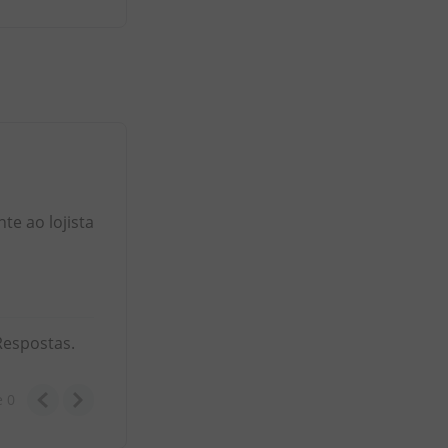
e ao lojista
Respostas.
e
0