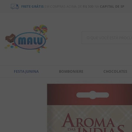
FRETE GRÁTIS
EM COMPRAS ACIMA DE
R$ 300
NA
CAPITAL DE SP
O QUE VOCÊ ESTÁ PR
TERMOS MAIS BUSCADOS
1
º
chocolate
FESTA JUNINA
BOMBONIERE
CHOCOLATES
2
º
bala
3
º
pirulito
4
º
férias 2026
5
º
amendoim
6
º
salgadinho
7
º
biscoito