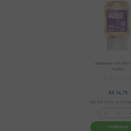
Maionese com Alho 
Cepêra
R$
14
,
79
EM ATÉ
1
X
R$
14
,
79
SEM
－
COMPRAR