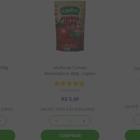
190g -
Molho de Tomate
Cat
MammaDoro 300g - Cepêra
2
avaliações
R$
3
,
49
EM ATÉ
 JUROS
EM ATÉ
1
X
R$
3
,
49
SEM JUROS
＋
－
＋
COMPRAR