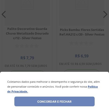
Palito Decorativo Guarda
Picks Bambu Flores Sortidas
Chuva Metalizado Dourado
Ref.HA212 c/20 - Silver Festas
c/12 - Silver Festas
R$
6
,
59
R$
7
,
79
EM ATÉ
1
X
R$
6
,
59
SEM JUROS
EM ATÉ
1
X
R$
7
,
79
SEM JUROS
－
＋
－
＋
Coletamos dados para melhorar o desempenho e segurança do site, além
de personalizar conteúdo e anúncios. Você pode conferir nossa
Política
de Privacidade.
COMPRAR
COMPRAR
CONCORDAR E FECHAR