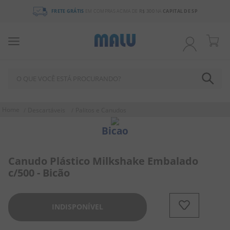
FRETE GRÁTIS
EM COMPRAS ACIMA DE
R$ 300
NA
CAPITAL DE SP
O QUE VOCÊ ESTÁ PROCURANDO?
TERMOS MAIS BUSCADOS
Descartáveis
Palitos e Canudos
1
º
chocolate
Bicao
2
º
bala
3
º
pirulito
Canudo Plástico Milkshake Embalado
c/500 - Bicão
4
º
férias 2026
5
º
amendoim
INDISPONÍVEL
6
º
salgadinho
7
º
chiclete