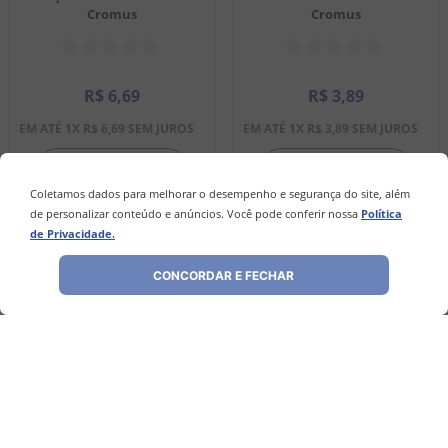
Cromus
Cromus
R$
6
,
69
R$
3
,
89
EM ATÉ
1
X
R$
6
,
69
SEM JUROS
EM ATÉ
1
X
R$
3
,
89
SEM JUROS
－
＋
－
＋
Coletamos dados para melhorar o desempenho e segurança do site, além
de personalizar conteúdo e anúncios. Você pode conferir nossa
Política
de Privacidade.
COMPRAR
COMPRAR
CONCORDAR E FECHAR
Avaliações
Ainda não foram feitas avaliações para este
produto, o que acha de deixar uma?