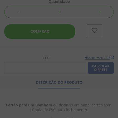
Quantidade
8
º
doce leite
－
＋
9
º
biscoito
10
º
bala goma
COMPRAR
CEP
Não sei meu CEP
CALCULAR
O FRETE
DESCRIÇÃO DO PRODUTO
Cartão para um Bombom
 ou docinho em papel cartão com 
cúpula de PVC para fechamento.