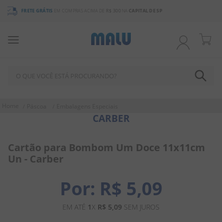
3% DE DESCONTO
NO BOLETO OU PIX
O QUE VOCÊ ESTÁ PROCURANDO?
TERMOS MAIS BUSCADOS
Páscoa
Embalagens Especiais
CARBER
1
º
chocolate
2
º
bala
Cartão para Bombom Um Doce 11x11cm
3
º
pirulito
Un - Carber
4
º
férias 2026
R$
5
,
09
5
º
amendoim
6
º
salgadinho
EM ATÉ
1
X
R$
5
,
09
SEM JUROS
7
º
chiclete