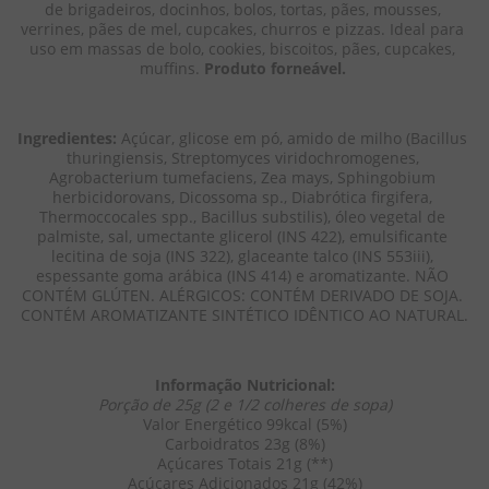
de brigadeiros, docinhos, bolos, tortas, pães, mousses, 
verrines, pães de mel, cupcakes, churros e pizzas. Ideal para 
uso em massas de bolo, cookies, biscoitos, pães, cupcakes, 
muffins. 
Produto forneável. 
Ingredientes: 
Açúcar, glicose em pó, amido de milho (Bacillus 
thuringiensis, Streptomyces viridochromogenes, 
Agrobacterium tumefaciens, Zea mays, Sphingobium 
herbicidorovans, Dicossoma sp., Diabrótica firgifera, 
Thermoccocales spp., Bacillus substilis), óleo vegetal de 
palmiste, sal, umectante glicerol (INS 422), emulsificante 
lecitina de soja (INS 322), glaceante talco (INS 553iii), 
espessante goma arábica (INS 414) e aromatizante. NÃO 
CONTÉM GLÚTEN. ALÉRGICOS: CONTÉM DERIVADO DE SOJA. 
CONTÉM AROMATIZANTE SINTÉTICO IDÊNTICO AO NATURAL.
Informação Nutricional:
Porção de 25g (2 e 1/2 colheres de sopa)
Valor Energético 99kcal (5%)
Carboidratos 23g (8%)
Açúcares Totais 21g (**)
Açúcares Adicionados 21g (42%)