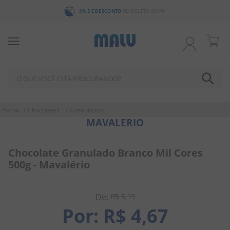
3% DE DESCONTO
NO BOLETO OU PIX
O QUE VOCÊ ESTÁ PROCURANDO?
TERMOS MAIS BUSCADOS
Chocolates
Granulados
MAVALERIO
1
º
chocolate
2
º
bala
Chocolate Granulado Branco Mil Cores
3
º
pirulito
500g - Mavalério
4
º
férias 2026
5
º
amendoim
R$
5
,
19
R$
4
,
67
6
º
salgadinho
7
º
biscoito