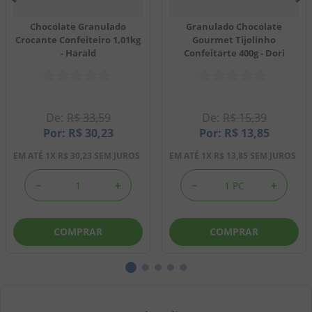
Chocolate Granulado
Granulado Chocolate
Crocante Confeiteiro 1,01kg
Gourmet Tijolinho
- Harald
Confeitarte 400g - Dori
R$
33
,
59
R$
15
,
39
R$
30
,
23
R$
13
,
85
EM ATÉ
1
X
R$
30
,
23
SEM JUROS
EM ATÉ
1
X
R$
13
,
85
SEM JUROS
－
＋
－
＋
COMPRAR
COMPRAR