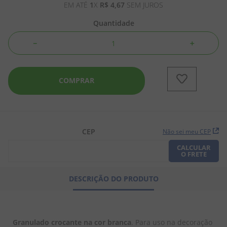
EM ATÉ
1
X
R$
4
,
67
SEM JUROS
8
º
chiclete
Quantidade
9
º
doce leite
－
＋
10
º
pipoca
COMPRAR
CEP
Não sei meu CEP
CALCULAR
O FRETE
DESCRIÇÃO DO PRODUTO
Granulado crocante na cor branca
. Para uso na decoração 