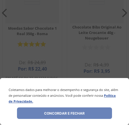
Chocolate Bibs Original Ao
Moedas Sabor Chocolate 1
Leite Crocante 40g -
Real 350g - Roma
Neugebauer
R$
24
,
89
R$
4
,
39
R$
22
,
40
R$
3
,
95
EM ATÉ
1
X
R$
22
,
40
SEM JUROS
EM ATÉ
1
X
R$
3
,
95
SEM JUROS
Coletamos dados para melhorar o desempenho e segurança do site, além
－
＋
－
＋
de personalizar conteúdo e anúncios. Você pode conferir nossa
Política
de Privacidade.
COMPRAR
COMPRAR
CONCORDAR E FECHAR