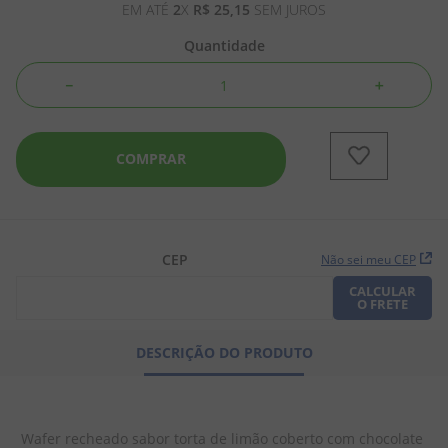
EM ATÉ
2
X
R$
25
,
15
SEM JUROS
8
º
pipoca
Quantidade
9
º
biscoito
－
＋
10
º
kit junina
COMPRAR
CEP
Não sei meu CEP
CALCULAR
O FRETE
DESCRIÇÃO DO PRODUTO
Wafer recheado sabor torta de limão coberto com chocolate 