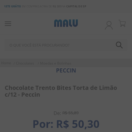
3% DE DESCONTO
NO BOLETO OU PIX
O QUE VOCÊ ESTÁ PROCURANDO?
TERMOS MAIS BUSCADOS
Chocolates
Moedas e Bolinhas
PECCIN
1
º
bala
2
º
chocolate
Chocolate Trento Bites Torta de Limão
3
º
pirulito
c/12 - Peccin
4
º
férias 2026
5
º
amendoim
R$
55
,
89
R$
50
,
30
6
º
chiclete
7
º
salgadinho