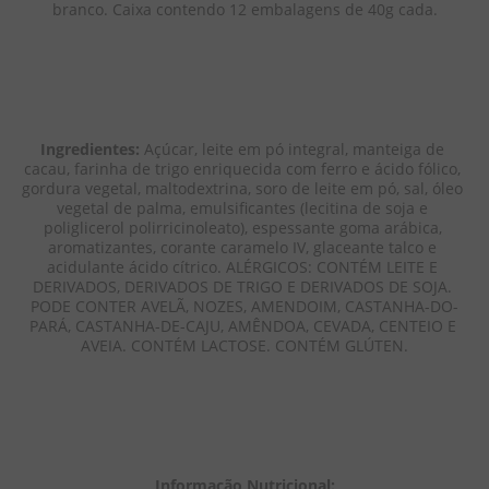
branco. Caixa contendo 12 embalagens de 40g cada.
Ingredientes:
 Açúcar, leite em pó integral, manteiga de 
cacau, farinha de trigo enriquecida com ferro e ácido fólico, 
gordura vegetal, maltodextrina, soro de leite em pó, sal, óleo 
vegetal de palma, emulsificantes (lecitina de soja e 
poliglicerol polirricinoleato), espessante goma arábica, 
aromatizantes, corante caramelo IV, glaceante talco e 
acidulante ácido cítrico. ALÉRGICOS: CONTÉM LEITE E 
DERIVADOS, DERIVADOS DE TRIGO E DERIVADOS DE SOJA. 
PODE CONTER AVELÃ, NOZES, AMENDOIM, CASTANHA-DO-
PARÁ, CASTANHA-DE-CAJU, AMÊNDOA, CEVADA, CENTEIO E 
AVEIA. CONTÉM LACTOSE. CONTÉM GLÚTEN.
Informação Nutricional: