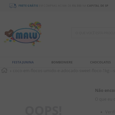
FRETE GRÁTIS
EM COMPRAS ACIMA DE
R$ 300
NA
CAPITAL DE SP
O QUE VOCÊ ESTÁ PR
TERMOS MAIS BUSCADOS
1
º
chocolate
FESTA JUNINA
BOMBONIERE
CHOCOLATES
2
º
bala
coco-em-flocos-umido-e-adocado-sweet-floco-1kg--
3
º
pirulito
4
º
férias 2026
5
º
amendoim
Não enco
O que eu 
6
º
salgadinho
OOPS!
7
º
biscoito
Verif