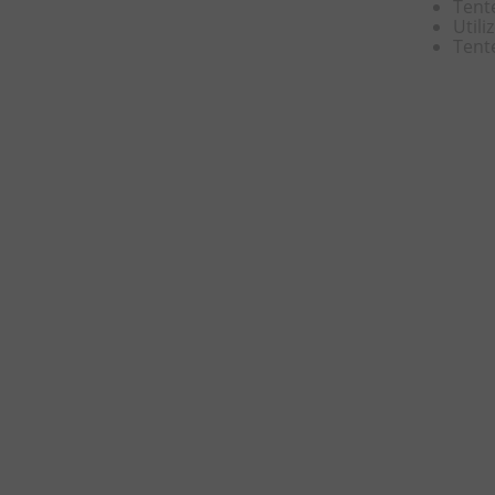
Tente
8
º
chiclete
Util
Tent
9
º
doce leite
10
º
pipoca