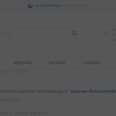
3% DE DESCONTO
NO BOLETO OU PIX
Fa
OCURANDO?
(1
4
MERCEARIA
INTEGRAIS
CULINÁRIA
-sococo-115291
ntramos nenhum resultado para "
coco-em-flocos-umido
devo fazer?
ique os termos digitados.