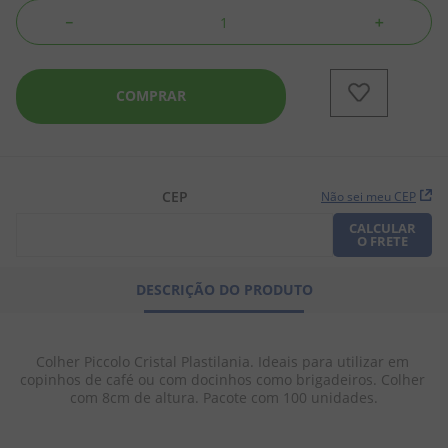
－
＋
8
º
doce leite
9
º
biscoito
COMPRAR
10
º
bala goma
CEP
Não sei meu CEP
CALCULAR
O FRETE
DESCRIÇÃO DO PRODUTO
Colher Piccolo Cristal Plastilania. Ideais para utilizar em 
copinhos de café ou com docinhos como brigadeiros. Colher 
com 8cm de altura. Pacote com 100 unidades.