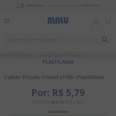
FRETE GRÁTIS
EM COMPRAS ACIMA DE
R$ 300
NA
CAPITAL DE SP
O QUE VOCÊ ESTÁ PROCURANDO?
TERMOS MAIS BUSCADOS
Descartáveis
Talheres, Pazinhas e Mexedores
PLASTILANIA
1
º
chocolate
2
º
bala
Colher Piccolo Cristal c/100 - Plastilânia
3
º
pirulito
4
º
férias 2026
R$
5
,
79
5
º
amendoim
EM ATÉ
1
X
R$
5
,
79
SEM JUROS
6
º
salgadinho
Quantidade
7
º
chiclete