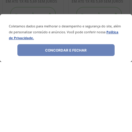
EM ATÉ
1
X
R$
5
,
69
SEM JUROS
EM ATÉ
1
X
R$
5
,
69
SEM JUROS
－
＋
－
＋
Coletamos dados para melhorar o desempenho e segurança do site, além
de personalizar conteúdo e anúncios. Você pode conferir nossa
Política
COMPRAR
COMPRAR
de Privacidade.
CONCORDAR E FECHAR
Avaliações
Ainda não foram feitas avaliações para este
produto, o que acha de deixar uma?
ESCREVER AVALIAÇÃO