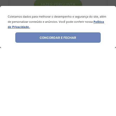
FAZER PERGUNTA
Coletamos dados para melhorar o desempenho e segurança do site, além
Este produto ainda não possui Perguntas
de personalizar conteúdo e anúncios. Você pode conferir nossa
Política
e Respostas.
de Privacidade.
CONCORDAR E FECHAR
1 - 0
de
0
OS QUERIDINHOS
TABLETES DE CHOCOLATES
INSTITUCIONAL
FESTAS
QUEM SOMOS
SAC
BALAS DE GELATINA
BLOG
FALE CONOSCO
FORMAS DIVERSAS
CURSOS
FORMAS DE PAGAMENTO
PASTAS DE AMENDOIM
Siga-nos
POLÍTICA DE PRIVACIDADE
SORVETERIA
ENTREGA E DEVOLUÇÃO