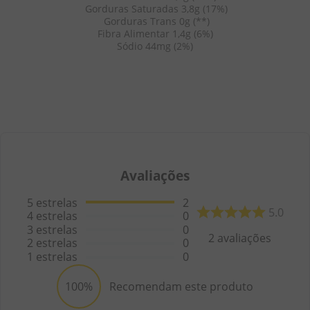
 Gorduras Saturadas 3,8g (17%)
 Gorduras Trans 0g (**)
Fibra Alimentar 1,4g (6%)
Sódio 44mg (2%)
Avaliações
5
estrelas
2
5.0
4
estrelas
0
3
estrelas
0
2
avaliações
2
estrelas
0
1
estrelas
0
100%
Recomendam este produto