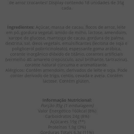
de arroz crocantes! Display contendo 18 unidades de 35g 
cada.
Ingredientes:
 Açúcar, massa de cacau, flocos de arroz, leite 
em pó, gordura vegetal, amido de milho, lactose, amendoim, 
xarope de glucose, manteiga de cacau, gordura de palma, 
dextrina, sal, óleos vegetais, emulsificantes (lecitina de soja e 
poliglicerol polirricinoleato), espessante goma arábica, 
corante inorgânico dióxido de titânio, corantes artificiais 
(vermelho 40, amarelo crepúsculo, azul brilhante, tartrazina), 
corante natural cúrcuma e aromatizante. 
Alérgicos: Contém amendoim, derivados de leite e soja. Pode 
conter derivado de trigo, centio, cevada e aveia. Contém 
lactose. Contém glúten. 
Informação Nutricional:
Porção 35g (1 embalagem)
Valor Energético 160kcal (8%)
Carboidratos 24g (8%)
 Açúcares 19g (**)
Proteínas 1,9g (3%)
Gorduras Totais 6,3g (11%)