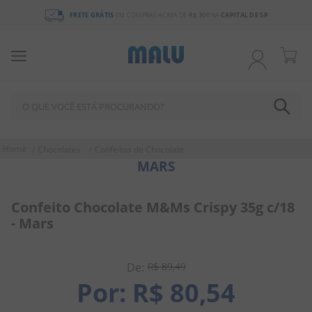
FRETE GRÁTIS
EM COMPRAS ACIMA DE
R$ 300
NA
CAPITAL DE SP
O QUE VOCÊ ESTÁ PROCURANDO?
TERMOS MAIS BUSCADOS
Chocolates
Confeitos de Chocolate
MARS
1
º
bala
2
º
chocolate
Confeito Chocolate M&Ms Crispy 35g c/18
3
º
pirulito
- Mars
4
º
férias 2026
5
º
amendoim
R$
89
,
49
R$
80
,
54
6
º
chiclete
7
º
salgadinho