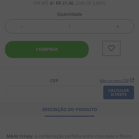
EM ATÉ
4
X
R$
21
,
46
,
2,6%
DE JUROS
8
º
pipoca
Quantidade
9
º
biscoito
－
＋
10
º
kit junina
COMPRAR
CEP
Não sei meu CEP
CALCULAR
O FRETE
DESCRIÇÃO DO PRODUTO
M&M Crispy
, a combinação perfeita entre chocolate e flocos 