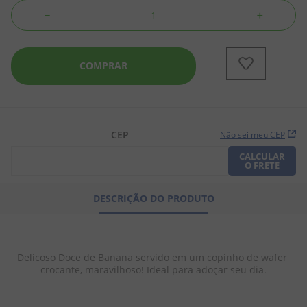
－
＋
8
º
chiclete
9
º
doce leite
COMPRAR
10
º
pipoca
CEP
Não sei meu CEP
CALCULAR
O FRETE
DESCRIÇÃO DO PRODUTO
Delicoso Doce de Banana servido em um copinho de wafer 
crocante, maravilhoso! Ideal para adoçar seu dia.