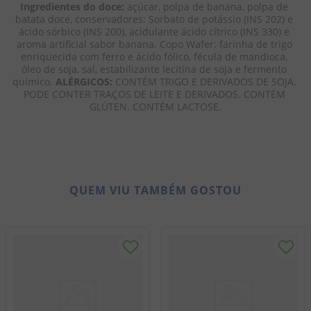
Ingredientes do doce:
 açúcar, polpa de banana, polpa de 
batata doce, conservadores: Sorbato de potássio (INS 202) e 
ácido sórbico (INS 200), acidulante ácido cítrico (INS 330) e 
aroma artificial sabor banana. Copo Wafer: farinha de trigo 
enriquecida com ferro e ácido fólico, fécula de mandioca, 
óleo de soja, sal, estabilizante lecitína de soja e fermento 
químico. 
ALÉRGICOS: 
CONTÉM TRIGO E DERIVADOS DE SOJA. 
PODE CONTER TRAÇOS DE LEITE E DERIVADOS. CONTÉM 
GLÚTEN. CONTÉM LACTOSE.
QUEM VIU TAMBÉM GOSTOU