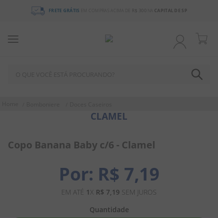
FRETE GRÁTIS
EM COMPRAS ACIMA DE
R$ 300
NA
CAPITAL DE SP
O QUE VOCÊ ESTÁ PROCURANDO?
TERMOS MAIS BUSCADOS
Bomboniere
Doces Caseiros
CLAMEL
1
º
chocolate
2
º
bala
Copo Banana Baby c/6 - Clamel
3
º
pirulito
4
º
férias 2026
R$
7
,
19
5
º
amendoim
EM ATÉ
1
X
R$
7
,
19
SEM JUROS
6
º
salgadinho
Quantidade
7
º
biscoito