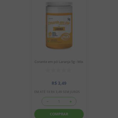
Corante em pó Laranja 5g - Mix
R$
3
,
49
EM ATÉ
1
X
R$
3
,
49
SEM JUROS
－
＋
COMPRAR