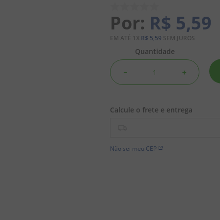
R$
5
,
59
EM ATÉ
1
X
R$
5
,
59
SEM JUROS
Quantidade
－
＋
Não sei meu CEP