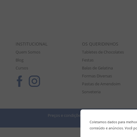
INSTITUCIONAL
OS QUERIDINHOS
Quem Somos
Tabletes de Chocolates
Blog
Festas
Cursos
Balas de Gelatina
Formas Diversas
Pastas de Amendoim
Sorveteria
Preços e condições de pagamento válidos exclusiv
Tod
Coletamos dados para melhora
conteúdo e anúncios. Você po