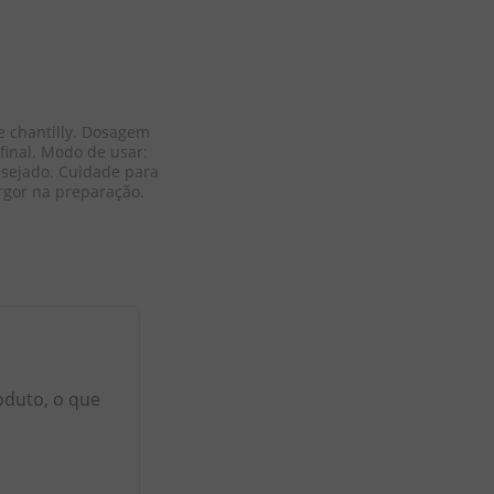
e chantilly. Dosagem 
inal. Modo de usar: 
sejado. Cuidade para 
rgor na preparação.
oduto, o que