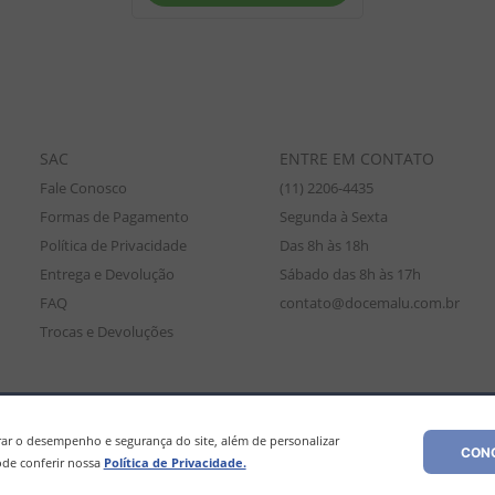
SAC
ENTRE EM CONTATO
Fale Conosco
(11) 2206-4435
Formas de Pagamento
Segunda à Sexta
Política de Privacidade
Das 8h às 18h
Entrega e Devolução
Sábado das 8h às 17h
FAQ
contato@docemalu.com.br
Trocas e Devoluções
amente para compras efetuadas no site, podendo diferir da loja física. As
os os preços e condições comerciais estão sujeitos a alteração sem aviso pré
r o desempenho e segurança do site, além de personalizar
CONC
de conferir nossa
Política de Privacidade.