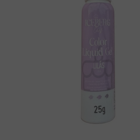
8
º
chiclete
9
º
doce leite
10
º
pipoca