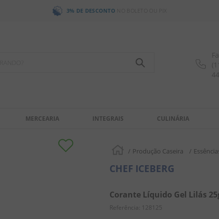
3% DE DESCONTO
NO BOLETO OU PIX
Fa
OCURANDO?
(1
4
MERCEARIA
INTEGRAIS
CULINÁRIA
Produção Caseira
Essência
CHEF ICEBERG
Corante Líquido Gel Lilás 25
Referência
:
128125