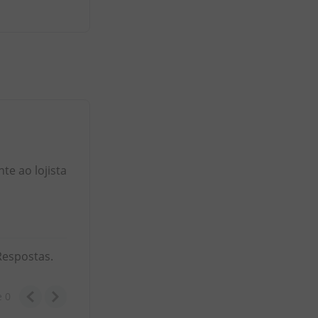
e ao lojista
Respostas.
e
0