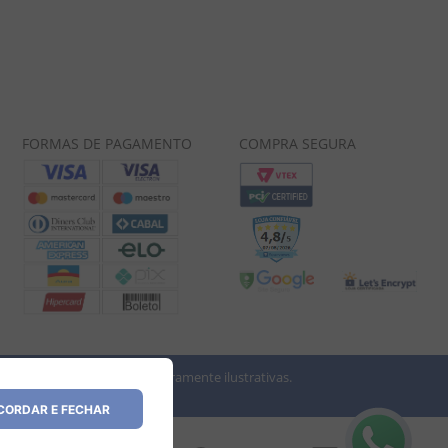
FORMAS DE PAGAMENTO
COMPRA SEGURA
 imagens dos produtos são meramente ilustrativas.
vio.
ORDAR E FECHAR