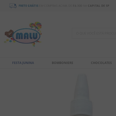
FRETE GRÁTIS
EM COMPRAS ACIMA DE
R$ 300
NA
CAPITAL DE SP
O QUE VOCÊ ESTÁ PR
TERMOS MAIS BUSCADOS
1
º
chocolate
FESTA JUNINA
BOMBONIERE
CHOCOLATES
2
º
bala
3
º
pirulito
4
º
férias 2026
5
º
amendoim
6
º
salgadinho
7
º
biscoito