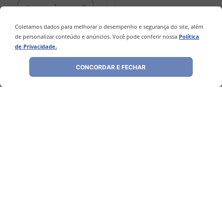
－
＋
Coletamos dados para melhorar o desempenho e segurança do site, além
de personalizar conteúdo e anúncios. Você pode conferir nossa
Política
INDISPONÍVEL
COMPRAR
de Privacidade.
CONCORDAR E FECHAR
Avaliações
Ainda não foram feitas avaliações para este
produto, o que acha de deixar uma?
ESCREVER AVALIAÇÃO