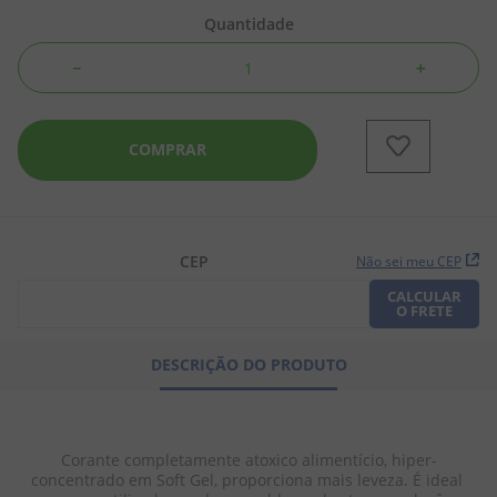
Quantidade
8
º
chiclete
－
＋
9
º
doce leite
10
º
pipoca
COMPRAR
CEP
Não sei meu CEP
CALCULAR
O FRETE
DESCRIÇÃO DO PRODUTO
Corante completamente atoxico alimentício, hiper-
concentrado em Soft Gel, proporciona mais leveza. É ideal 