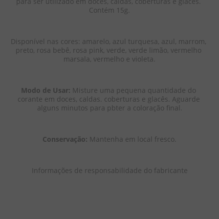
para ser utilizado em doces, caldas, coberturas e glacês. 
Contém 15g.
Disponível nas cores: amarelo, azul turquesa, azul, marrom, 
preto, rosa bebê, rosa pink, verde, verde limão, vermelho 
marsala, vermelho e violeta.
Modo de Usar: 
Misture uma pequena quantidade do 
corante em doces, caldas. coberturas e glacês. Aguarde 
alguns minutos para pbter a coloração final.
Conservação: 
Mantenha em local fresco.
Informações de responsabilidade do fabricante