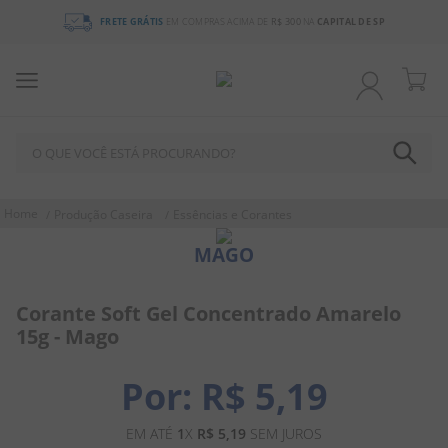
FRETE GRÁTIS
EM COMPRAS ACIMA DE
R$ 300
NA
CAPITAL DE SP
O QUE VOCÊ ESTÁ PROCURANDO?
TERMOS MAIS BUSCADOS
Produção Caseira
Essências e Corantes
1
º
chocolate
MAGO
2
º
bala
3
º
pirulito
Corante Soft Gel Concentrado Amarelo
15g - Mago
4
º
férias 2026
5
º
amendoim
R$
5
,
19
6
º
salgadinho
EM ATÉ
1
X
R$
5
,
19
SEM JUROS
7
º
biscoito