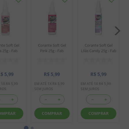
nte Soft Gel
Corante Soft Gel
Corante Soft Gel
a 25g - Fab
Pink 25g - Fab
Lilás Candy 25g - Fab
R$
5
,
99
R$
5
,
99
R$
5
,
99
É
1
X
R$
5
,
99
EM ATÉ
1
X
R$
5
,
99
EM ATÉ
1
X
R$
5
,
99
UROS
SEM JUROS
SEM JUROS
－
＋
－
＋
－
＋
OMPRAR
COMPRAR
COMPRAR