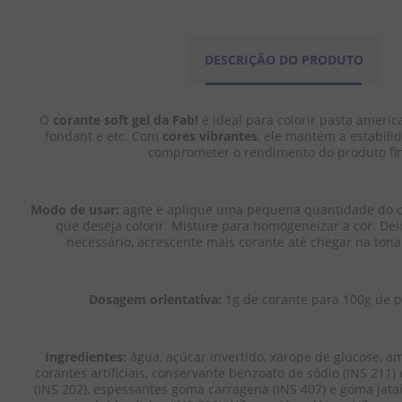
Corante Soft Gel
Corante Soft Gel
Corante Sof
Amarelo Candy 25g -
Lilás Candy 25g - Fab
Azul 25g -
DESCRIÇÃO DO PRODUTO
Fab
O 
corante soft gel da Fab!
 é ideal para colorir pasta america
fondant e etc. Com 
cores vibrantes
, ele mantém a estabili
comprometer o rendimento do produto fin
R$
5
,
99
R$
5
,
R$
5
,
99
EM ATÉ
1
X
R$
5
,
99
EM ATÉ
1
X
R$
Modo de usar:
 agite e aplique uma pequena quantidade do 
EM ATÉ
1
X
R$
5
,
99
SEM JUROS
SEM JUROS
que deseja colorir. Misture para homogeneizar a cor. Dei
SEM JUROS
necessário, acrescente mais corante até chegar na tona
－
＋
－
－
＋
Dosagem orientativa:
 1g de corante para 100g de pr
COMPRAR
COMPR
COMPRAR
Ingredientes:
 água, açúcar invertido, xarope de glucose, am
corantes artificiais, conservante benzoato de sódio (INS 211)
(INS 202), espessantes goma carragena (INS 407) e goma jataí 