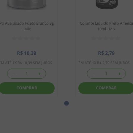
Pó Aveludado Fosco Branco 3g
Corante Líquido Preto Ameixa
- Mix
10ml - Mix
R$
10
,
39
R$
2
,
79
EM ATÉ
1
X
R$
10
,
39
SEM JUROS
EM ATÉ
1
X
R$
2
,
79
SEM JUROS
－
＋
－
＋
COMPRAR
COMPRAR