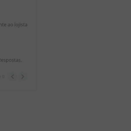
e ao lojista
Respostas.
e
0