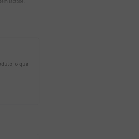
tém lactose.
oduto, o que