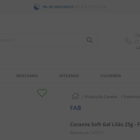
3% DE DESCONTO
NO BOLETO OU PIX
Fa
OCURANDO?
(1
4
MERCEARIA
INTEGRAIS
CULINÁRIA
Produção Caseira
Essência
FAB
Corante Soft Gel Lilás 25g - 
Referência
:
147271