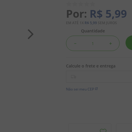
R$
5
,
99
EM ATÉ
1
X
R$
5
,
99
SEM JUROS
Quantidade
－
＋
Não sei meu CEP