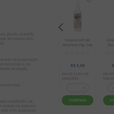
t Gel
Corante Soft Gel
 Fab
Amarelo 25g - Fab
na, glacês, chantilly, 
dade da textura sem 
Corante Soft Gel
Cora
al.
Rosa Seco 25g - Fab
Ros
99
R$
5
,
99
5
,
99
EM ATÉ
1
X
R$
5
,
99
corante na preparação 
SEM JUROS
xe descansar e, se 
R$
5
,
99
lidade desejada.
EM ATÉ
1
X
R$
5
,
99
EM AT
SEM JUROS
SEM J
＋
－
＋
oduto final. 
－
＋
AR
COMPRAR
COMPRAR
C
ido modificado, sal, 
 e sorbato de potássio 
(INS 410), acidulante 