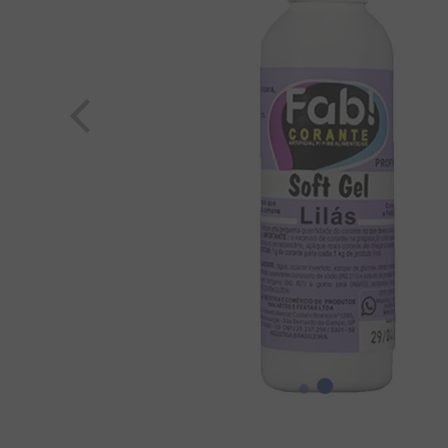
8
º
chiclete
9
º
doce leite
10
º
pipoca