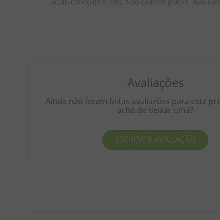
ácido cítrico (INS 330). Não contém glúten. Não con
Avaliações
Ainda não foram feitas avaliações para este pr
acha de deixar uma?
ESCREVER AVALIAÇÃO