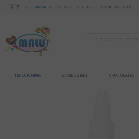
FRETE GRÁTIS
EM COMPRAS ACIMA DE
R$ 300
NA
CAPITAL DE SP
O QUE VOCÊ ESTÁ PR
TERMOS MAIS BUSCADOS
1
º
chocolate
FESTA JUNINA
BOMBONIERE
CHOCOLATES
2
º
bala
3
º
pirulito
4
º
férias 2026
5
º
amendoim
6
º
salgadinho
7
º
biscoito