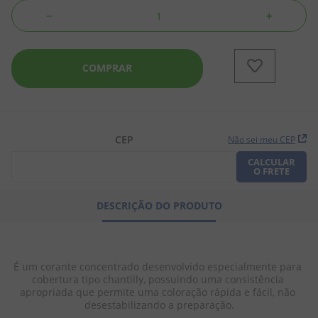
－
＋
8
º
chiclete
9
º
doce leite
COMPRAR
10
º
pipoca
CEP
Não sei meu CEP
CALCULAR
O FRETE
DESCRIÇÃO DO PRODUTO
É um corante concentrado desenvolvido especialmente para 
cobertura tipo chantilly, possuindo uma consistência 
apropriada que permite uma coloração rápida e fácil, não 
desestabilizando a preparação.