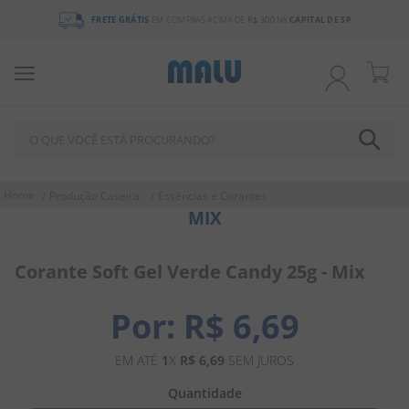
FRETE GRÁTIS
EM COMPRAS ACIMA DE
R$ 300
NA
CAPITAL DE SP
O QUE VOCÊ ESTÁ PROCURANDO?
TERMOS MAIS BUSCADOS
Produção Caseira
Essências e Corantes
MIX
1
º
chocolate
2
º
bala
Corante Soft Gel Verde Candy 25g - Mix
3
º
pirulito
4
º
férias 2026
R$
6
,
69
5
º
amendoim
EM ATÉ
1
X
R$
6
,
69
SEM JUROS
6
º
salgadinho
Quantidade
7
º
biscoito