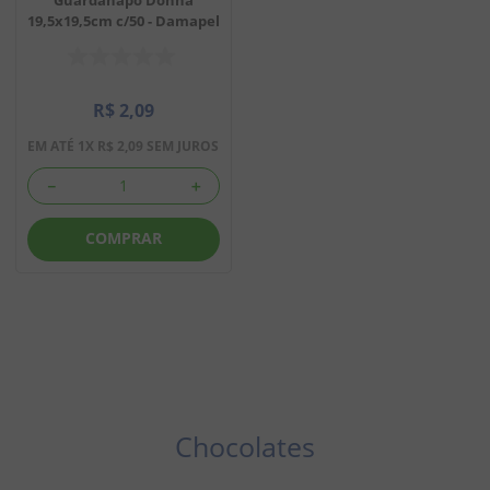
19,5x19,5cm c/50 - Damapel
8
º
chiclete
9
º
doce leite
R$
2
,
09
10
º
pipoca
EM ATÉ
1
X
R$
2
,
09
SEM JUROS
－
＋
COMPRAR
Chocolates