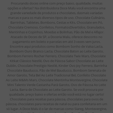
Procurando doces online com preço baixo, qualidade, muitas
opções e ofertas? Na distribuidora Doce Malu você encontra uma
grande variedade de produtos e chocolates, dasmais variadas
marcas e para os mais diversos tipos de uso. Chocolate Culinário,
Barrinhas, Tabletes, Bombons, Cestas e Kits, Chocolate em Pó,
Chocolate Cremoso, Confeitos, FormatosDivertidos, Granulados,
Mentinhas e Copinhos, Moedas e Bolinhas, Pão de Mel e Alfajor.
Atacado de Doces de SP, a Doceria Malu, oferece desconto no
pagamento em boleto e parcelas em até 3 vezes sem juros.
Encontre aqui produtos como Bombom Sonho de Valsa Lacta,
Bombom Ouro Branco Lacta, Chocolate Baton ao Leite Garoto,
Bombom Ferrero Rocher Ferrero, Chocolate Twix Mars, Chocolate
Kitkat Clássico Nestlé, Ovo de Páscoa Sabor Chocolate ao Leite
Dublin, Chocolate Prestigio Nestlé, Kinder Ovo Joy Ferrero, Barrinha
Chocolate Bauducco, Pão de Mel Bauducco, Bombom Serenata de
Amor Garoto, Teta Bel Ao Leite Tradicional Bel, Confeito Chocolate
Ao Leite M&Ms Mars, Chocolate Mentinha Montevergine, Chocolate
Mini Talento Verde Castanha Pará Garoto, Ovo de Páscoa Ao Leite
Lacta, Barra de Chocolate ao Leite Garoto. Se você procura por
qualidade, preço baixo e ofertas então você está no lugar certo!
Chocolates para receitas para páscoa, chocolates para ovos de
páscoa, chocolates para receitas de natal ou para confeitaria em um
só lugar. A Doce Malu é o lar de marcas como Siareg, Montevergine,