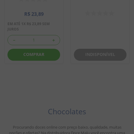
R$
23
,
89
EM ATÉ
1
X
R$
23
,
89
SEM
JUROS
－
＋
INDISPONÍVEL
COMPRAR
Chocolates
Procurando doces online com preço baixo, qualidade, muitas
opções e ofertas? Na distribuidora Doce Malu você encontra uma