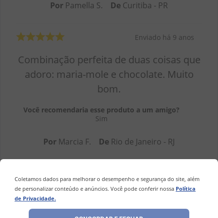
Por
Pamella S.
De
Curitiba - PR
Enviado há
9 anos
Combinação perfeita de duas coisas que
adoro: maria-mole e chocolate. Muito
bom.
Você recomendaria esse produto a um amigo?
Sim
Por
Marcia F.
De
Rio de Janeiro - RJ
Enviado há
9 anos
Coletamos dados para melhorar o desempenho e segurança do site, além
de personalizar conteúdo e anúncios. Você pode conferir nossa
Política
muito bom
de Privacidade.
Você recomendaria esse produto a um amigo?