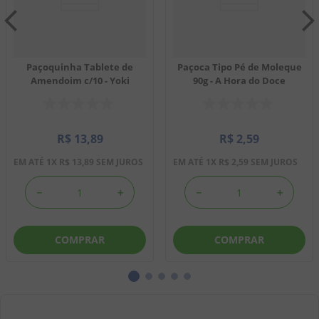
Paçoquinha Tablete de
Paçoca Tipo Pé de Moleque
Amendoim c/10 - Yoki
90g - A Hora do Doce
R$
13
,
89
R$
2
,
59
EM ATÉ
1
X
R$
13
,
89
SEM JUROS
EM ATÉ
1
X
R$
2
,
59
SEM JUROS
－
＋
－
＋
COMPRAR
COMPRAR