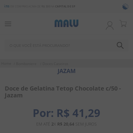
3% DE DESCONTO
NO BOLETO OU PIX
O QUE VOCÊ ESTÁ PROCURANDO?
TERMOS MAIS BUSCADOS
Bomboniere
Doces Caseiros
JAZAM
1
º
bala
2
º
chocolate
Doce de Gelatina Tetop Chocolate c/50 -
3
º
pirulito
Jazam
4
º
férias 2026
R$
41
,
29
5
º
amendoim
6
º
chiclete
EM ATÉ
2
X
R$
20
,
64
SEM JUROS
7
º
salgadinho