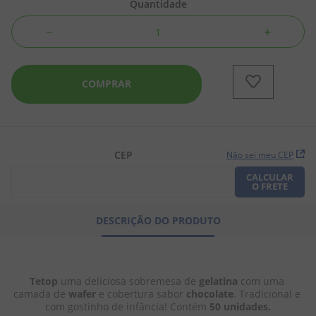
Quantidade
8
º
pipoca
－
＋
9
º
biscoito
10
º
kit junina
COMPRAR
CEP
Não sei meu CEP
CALCULAR
O FRETE
DESCRIÇÃO DO PRODUTO
Tetop
 uma deliciosa sobremesa de 
gelatina
 com uma 
camada de 
wafer
 e cobertura sabor 
chocolate
. Tradicional e 
com gostinho de infância! Contém 
50 unidades.