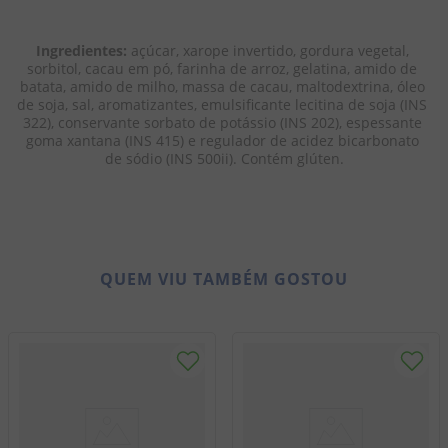
Ingredientes: 
açúcar, xarope invertido, gordura vegetal, 
sorbitol, cacau em pó, farinha de arroz, gelatina, amido de 
batata, amido de milho, massa de cacau, maltodextrina, óleo 
de soja, sal, aromatizantes, emulsificante lecitina de soja (INS 
322), conservante sorbato de potássio (INS 202), espessante 
goma xantana (INS 415) e regulador de acidez bicarbonato 
de sódio (INS 500ii). Contém glúten.
QUEM VIU TAMBÉM GOSTOU