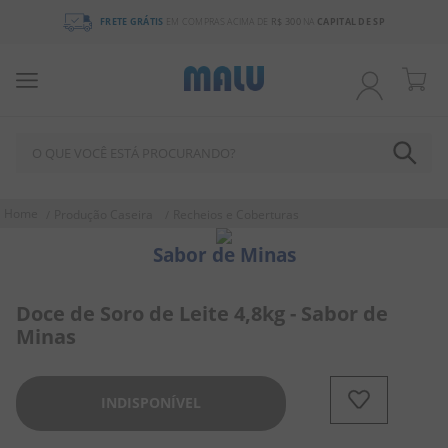
FRETE GRÁTIS
EM COMPRAS ACIMA DE
R$ 300
NA
CAPITAL DE SP
O QUE VOCÊ ESTÁ PROCURANDO?
TERMOS MAIS BUSCADOS
Produção Caseira
Recheios e Coberturas
1
º
chocolate
Sabor de Minas
2
º
bala
3
º
pirulito
Doce de Soro de Leite 4,8kg - Sabor de
Minas
4
º
férias 2026
5
º
amendoim
INDISPONÍVEL
6
º
salgadinho
7
º
chiclete