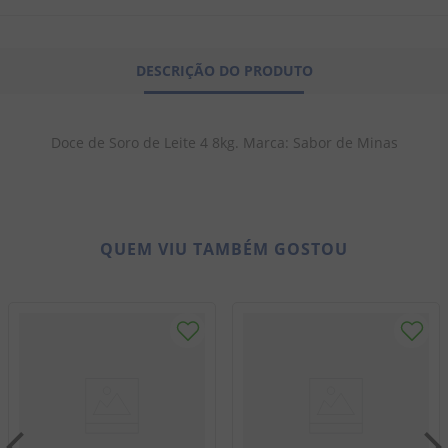
8
º
biscoito
9
º
doce leite
DESCRIÇÃO DO PRODUTO
10
º
pipoca
Doce de Soro de Leite 4 8kg. Marca: Sabor de Minas
QUEM VIU TAMBÉM GOSTOU